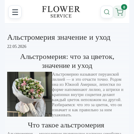
0
☰
Альстромерия значение и уход
22.05.2026
Альстромерия: что за цветок,
значение и уход
Альстромерию называют перуанской
лилией — и это отчасти точно. Родом
она из Южной Америки, лепестки по
форме напоминают лилию, а штрихи и
крапинки внутри соцветия делают
каждый цветок непохожим на другой.
Разбираемся: что это за цветок, что он
означает и как правильно за ним
ухаживать.
Что такое альстромерия
Альстромерия — многолетнее травянистое растение семейства