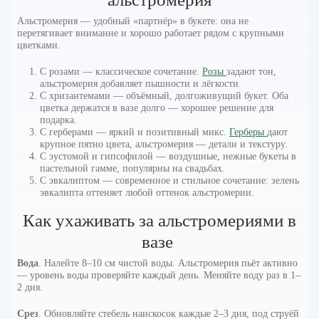
Альстромерия — удобный «партнёр» в букете: она не
перетягивает внимание и хорошо работает рядом с крупными
цветками.
С розами — классическое сочетание.
Розы
задают тон,
альстромерия добавляет пышности и лёгкости.
С хризантемами — объёмный, долгоживущий букет. Оба
цветка держатся в вазе долго — хорошее решение для
подарка.
С герберами — яркий и позитивный микс.
Герберы
дают
крупное пятно цвета, альстромерия — детали и текстуру.
С эустомой и гипсофилой — воздушные, нежные букеты в
пастельной гамме, популярны на свадьбах.
С эвкалиптом — современное и стильное сочетание: зелень
эвкалипта оттеняет любой оттенок альстромерии.
Как ухаживать за альстромериями в
вазе
Вода
. Налейте 8–10 см чистой воды. Альстромерия пьёт активно
— уровень воды проверяйте каждый день. Меняйте воду раз в 1–
2 дня.
Срез
. Обновляйте стебель наискосок каждые 2–3 дня, под струёй