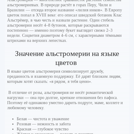
альстромериевых. В природе растёт в горах Перу, Чили и
Бразилии — отсюда второе название «лилия инков». В Европу
цветок попал в XVIII веке: его описал шведский ботаник Клас
Альстрёмер, в чью честь и назвали растение. Один стебель
альстромерии несёт 4–8 бутонов, которые раскрываются
постепенно — именно поэтому букет выглядит свежо 2–3
недели. Соцветия диаметром 4–6 см, с характерными тёмными
штрихами на верхних лепестках.
Значение альстромерии на языке
цветов
В языке цветов альстромерия символизирует дружбу,
преданность и взаимную поддержку. Её дарят близким людям,
которым хотят сказать: «я рядом, я тебя ценю».
В отличие от розы, альстромерия не несёт романтической
нагрузки — она про долгие, крепкие отношения без пафоса.
Поэтому её одинаково уместно дарить подруге, маме, коллеге и
любимому человеку.
Белая — чистота и уважение
Розовая — нежность и забота
Красная — глубокое чувство