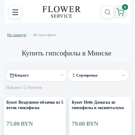
0
☰
На главную
-
Из гипсофилл
Купить гипсофилы в Минске
Бюджет
Сортировка
Найдено 11 букетов
Букет Воздушное облачко из 5
Букет Небо Дамаска из
веток гипсофилы
гипсофилы и оксипеталума
75.00 BYN
79.00 BYN