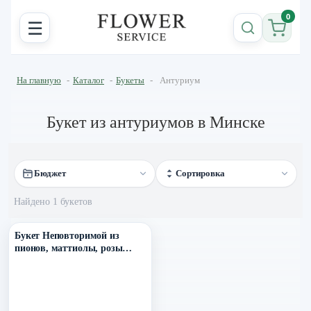
0
☰
На главную
-
Каталог
-
Букеты
-
Антуриум
Букет из антуриумов в Минске
Бюджет
Сортировка
Найдено 1 букетов
Уточнить поступление в ТГ
Букет Неповторимой из
пионов, маттиолы, розы
охары и кустовых роз,
клематиса, эустомы,рускуса