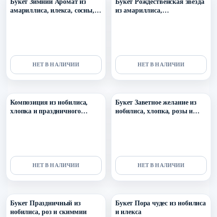
Букет Зимний Аромат из
Букет Рождественская звезда
амариллиса, илекса, сосны,
из амариллиса,
туи и зимнего декора
оксипеталума, тюльпанов,
нобилиса и зимнего декора
НЕТ В НАЛИЧИИ
НЕТ В НАЛИЧИИ
Уточнить поступление в ТГ
Уточнить поступление в ТГ
Композиция из нобилиса,
Букет Заветное желание из
хлопка и праздничного
нобилиса, хлопка, розы и
декора Перед Рождеством
скиммии
НЕТ В НАЛИЧИИ
НЕТ В НАЛИЧИИ
Уточнить поступление в ТГ
Уточнить поступление в ТГ
Букет Праздничный из
Букет Пора чудес из нобилиса
нобилиса, роз и скиммии
и илекса