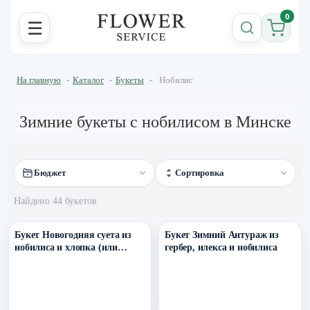
0
☰
На главную
-
Каталог
-
Букеты
-
Нобилис
Зимние букеты с нобилисом в Минске
Бюджет
Сортировка
Найдено 44 букетов
Уточнить поступление в ТГ
Уточнить поступление в ТГ
Букет Новогодняя суета из
Букет Зимний Антураж из
нобилиса и хлопка (или
гербер, илекса и нобилиса
илекса)