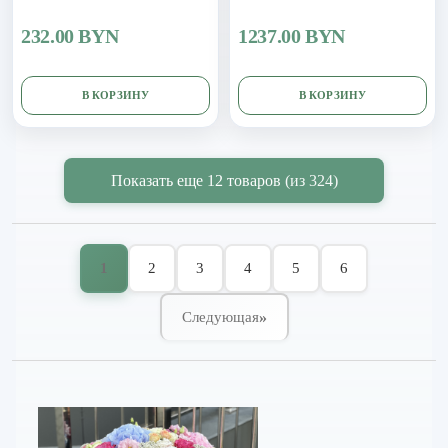
одноголовых роз, эустомы и
кахала
эвкалипта
232.00 BYN
1237.00 BYN
В КОРЗИНУ
В КОРЗИНУ
Показать еще 12 товаров
(из 324)
1
2
3
4
5
6
»
Следующая