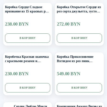
Коробка Сердце Сладкое
Коробка Открытое Сердце из
признание из 15 красных роз
роз сорта джульетта, эустомы
и Рафаэлло
и роз пинк мондиаль
238.00 BYN
272.00 BYN
В КОРЗИНУ
В КОРЗИНУ
Коробочка Красная шапочка
Коробка Прикосновение
с красными розами и
Взглядом из роз пинк
пионовидной эустомой
мондиаль, роял порцелина,
эустомы и эвкалипта
230.00 BYN
549.00 BYN
В КОРЗИНУ
В КОРЗИНУ
Сердц
Выбор размера
е
Лю…
Сердце Люблю Макси
Композиция Аккорд Весны из