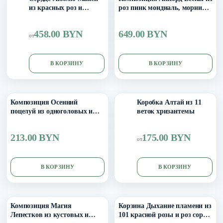
из красных роз и
роз пинк мондиаль, морнинг
эустомы
стар, эустомы и эвкалипта
458.00 BYN
649.00 BYN
от
В КОРЗИНУ
В КОРЗИНУ
Выбор размера
11
Композиция Осенний
Коробка Алтай из 11
поцелуй из одноголовых и
веток хризантемы
кустовых роз, эустомы и
танацетума
213.00 BYN
175.00 BYN
от
В КОРЗИНУ
В КОРЗИНУ
Композиция Магия
Корзина Дыхание пламени из
Лепестков из кустовых и
101 красной розы и роз сорта