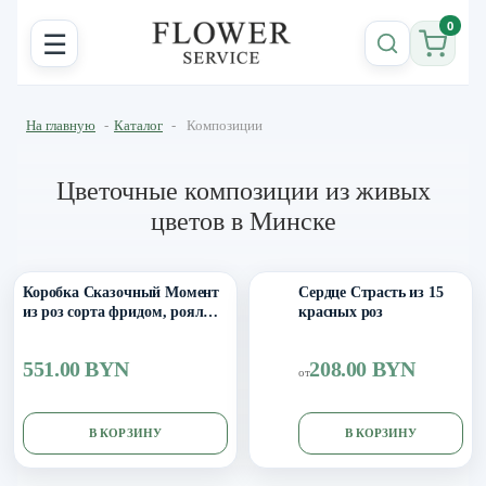
0
☰
На главную
-
Каталог
-
Композиции
Цветочные композиции из живых
цветов в Минске
Выбор размера
15
25
29
Коробка Сказочный Момент
Сердце Страсть из 15
из роз сорта фридом, роял
красных роз
порцелина, эустомы и
эвкалипта
551.00 BYN
208.00 BYN
от
В КОРЗИНУ
В КОРЗИНУ