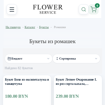
0
☰
На главную
-
Каталог
-
Букеты
-
Ромашки
Букеты из ромашек
Бюджет
Сортировка
Найдено 82 букетов
Букет Бохо из оксипеталума и
Букет Летнее Очарование L
танацетума
из роз сорта кахала,
танацетума и эвкалипта
180.00 BYN
239.00 BYN