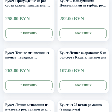
Букет Пробуждение из роз
Букет С Наилучшими
сорта кахала, танацетума,
Пожеланиями из гербер, роз,
альстромерии, диантуса,
альстромерии, хризантемы и
эустомы, рускуса и зелени
танацетума
258.00 BYN
282.00 BYN
В КОРЗИНУ
В КОРЗИНУ
Букет Теплые мгновения из
Букет Летнее очарование S из
пионов, гвоздики,
роз сорта Кахала, танацетума
танацетума, оксипеталума
263.00 BYN
107.00 BYN
В КОРЗИНУ
В КОРЗИНУ
Букет Летние мгновения из
Букет из 25 веток ромашек
кустовых роз, танацетума,
(танацетума)