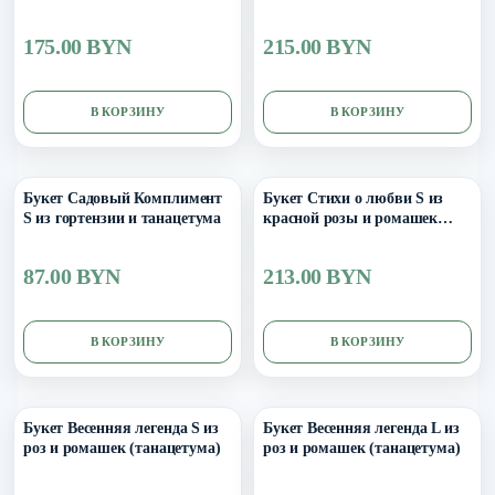
эустомы и эвкалипта
175.00 BYN
215.00 BYN
В КОРЗИНУ
В КОРЗИНУ
Букет Садовый Комплимент
Букет Стихи о любви S из
S из гортензии и танацетума
красной розы и ромашек
(танацетума)
87.00 BYN
213.00 BYN
В КОРЗИНУ
В КОРЗИНУ
Букет Весенняя легенда S из
Букет Весенняя легенда L из
роз и ромашек (танацетума)
роз и ромашек (танацетума)