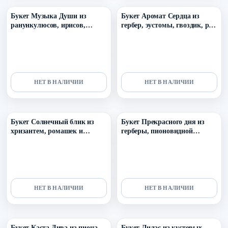
Букет Музыка Души из
Букет Аромат Сердца из
ранункулюсов, ирисов,
гербер, эустомы, гвоздик, роз
озотамнуса и диантусов
и озотамнуса
НЕТ В НАЛИЧИИ
НЕТ В НАЛИЧИИ
Уточнить поступление в ТГ
Уточнить поступление в ТГ
Букет Солнечный блик из
Букет Прекрасного дня из
хризантем, ромашек и
герберы, пионовидной
диатусов
кустовой розы, эустомы,
маттиолы и озотамнуса
НЕТ В НАЛИЧИИ
НЕТ В НАЛИЧИИ
Уточнить поступление в ТГ
Уточнить поступление в ТГ
Букет Каста Дива из пиона,
Букет Лилас из кустовых