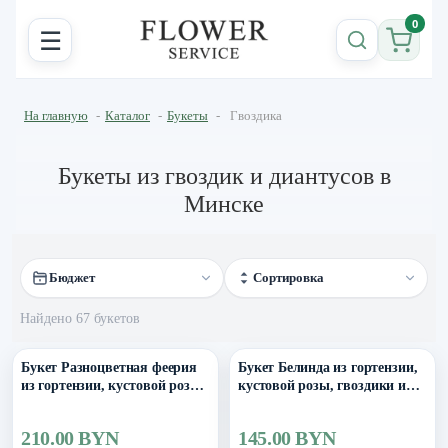
0
☰
На главную
-
Каталог
-
Букеты
-
Гвоздика
Букеты из гвоздик и диантусов в
Минске
Бюджет
Сортировка
Найдено 67 букетов
Букет Разноцветная феерия
Букет Белинда из гортензии,
из гортензии, кустовой розы,
кустовой розы, гвоздики и
эустомы и гвоздики
альстромерии
210.00 BYN
145.00 BYN