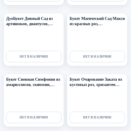
Уточнить поступление в ТГ
Уточнить поступление в ТГ
ДуоБукет Дивный Сад из
Букет Магический Сад Макси
артишоков, диантусов,
из красных роз,
вибурнума и рускуса
леукодендрона, вибурнума и
сортовых гвоздик
НЕТ В НАЛИЧИИ
НЕТ В НАЛИЧИИ
Уточнить поступление в ТГ
Уточнить поступление в ТГ
Букет Снежная Симфония из
Букет Очарование Заката из
амариллисов, скиммии,
кустовых роз, хризантем
илекса, эустомы и диантусов
Салмон, маттиолы, эустомы,
танацетума и диантусов
НЕТ В НАЛИЧИИ
НЕТ В НАЛИЧИИ
Уточнить поступление в ТГ
Уточнить поступление в ТГ