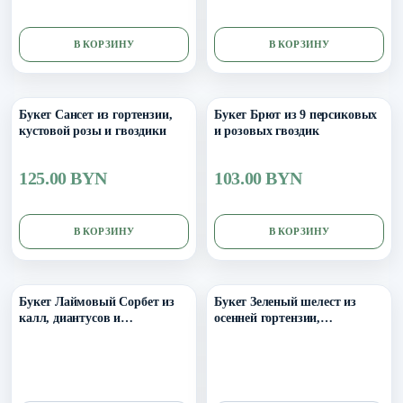
В КОРЗИНУ
В КОРЗИНУ
Букет Сансет из гортензии,
Букет Брют из 9 персиковых
кустовой розы и гвоздики
и розовых гвоздик
125.00 BYN
103.00 BYN
В КОРЗИНУ
В КОРЗИНУ
Уточнить поступление в ТГ
Уточнить поступление в ТГ
Букет Лаймовый Сорбет из
Букет Зеленый шелест из
калл, диантусов и
осенней гортензии,
кампанулы
танацетума и гвоздик