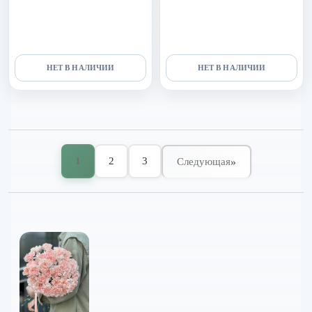
пинк, эустомы, гвоздики и
эустомы и диантуса
эвкалипта
НЕТ В НАЛИЧИИ
НЕТ В НАЛИЧИИ
1
2
3
»
Следующая