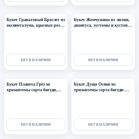
Уточнить поступление в ТГ
Уточнить поступление в ТГ
Букет Гранатовый Браслет из
Букет Жемчужина из лилии,
оксипеталума, красных роз,
диантуса, эустомы и кустовой
эустомы, кустовых роз сорта
розы
азора и эвкалипта
НЕТ В НАЛИЧИИ
НЕТ В НАЛИЧИИ
Уточнить поступление в ТГ
Уточнить поступление в ТГ
Букет Планета Грёз из
Букет Душа Осени из
хризантемы сорта бигуди,
хризантемы сорта бигуди:
диантуса, оксипеталума и
диантуса и вибурнума
колосков
НЕТ В НАЛИЧИИ
НЕТ В НАЛИЧИИ
Уточнить поступление в ТГ
Уточнить поступление в ТГ