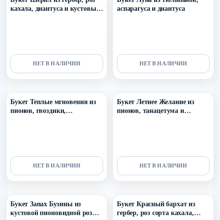
кахала, диантуса и кустовых
аспарагуса и диантуса
роз
НЕТ В НАЛИЧИИ
НЕТ В НАЛИЧИИ
Уточнить поступление в ТГ
Уточнить поступление в ТГ
Букет Теплые мгновения из
Букет Летнее Желание из
пионов, гвоздики,
пионов, танацетума и
танацетума, оксипеталума
диантуса vip
НЕТ В НАЛИЧИИ
НЕТ В НАЛИЧИИ
Уточнить поступление в ТГ
Уточнить поступление в ТГ
Букет Запах Бузины из
Букет Красный бархат из
кустовой пионовидной розы
гербер, роз сорта кахала,