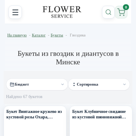
0
☰
На главную
-
Каталог
-
Букеты
-
Гвоздика
Букеты из гвоздик и диантусов в
Минске
Бюджет
Сортировка
Найдено 67 букетов
Уточнить поступление в ТГ
Уточнить поступление в ТГ
Букет Винтажное кружево из
Букет Клубничное свидание
кустовой розы Охара,
из кустовой пионовижной
эустомы и диантуса
розы, гортензии и пионов