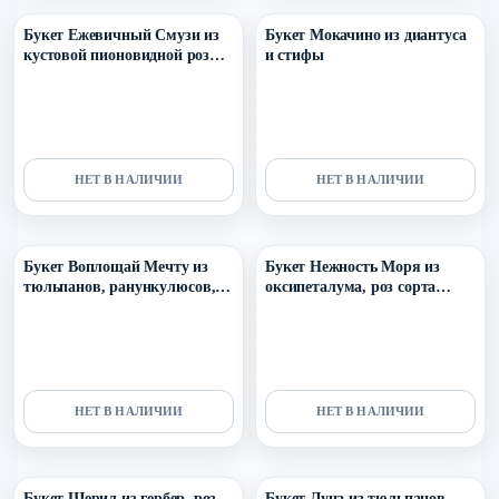
Букет Ежевичный Смузи из
Букет Мокачино из диантуса
кустовой пионовидной розы
и стифы
мисти баблс, диантуса и
вибурнума
НЕТ В НАЛИЧИИ
НЕТ В НАЛИЧИИ
Уточнить поступление в ТГ
Уточнить поступление в ТГ
Букет Воплощай Мечту из
Букет Нежность Моря из
тюльпанов, ранункулюсов,
оксипеталума, роз сорта
скимии, роз и диантуса
охара, роял порцелина,
диантуса и эвкалипта
НЕТ В НАЛИЧИИ
НЕТ В НАЛИЧИИ
Уточнить поступление в ТГ
Уточнить поступление в ТГ
Букет Шерил из гербер, роз
Букет Луна из тюльпанов,