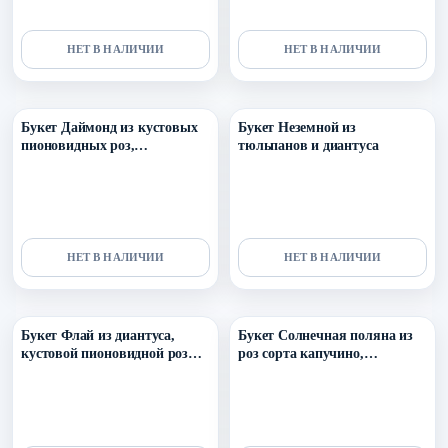
НЕТ В НАЛИЧИИ
НЕТ В НАЛИЧИИ
Уточнить поступление в ТГ
Уточнить поступление в ТГ
Букет Даймонд из кустовых
Букет Неземной из
пионовидных роз,
тюльпанов и диантуса
оксипеталума, ранункулюсов
и диантуса
НЕТ В НАЛИЧИИ
НЕТ В НАЛИЧИИ
Уточнить поступление в ТГ
Уточнить поступление в ТГ
Букет Флай из диантуса,
Букет Солнечная поляна из
кустовой пионовидной розы
роз сорта капучино,
и эустомы
диантуса, танацетума и
озотамнуса