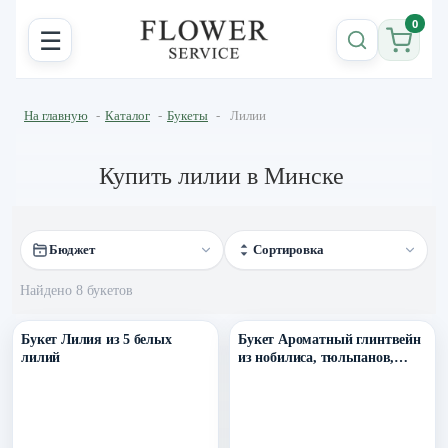
0
☰
На главную
-
Каталог
-
Букеты
-
Лилии
Купить лилии в Минске
Бюджет
Сортировка
Найдено 8 букетов
Уточнить поступление в ТГ
Уточнить поступление в ТГ
Букет Лилия из 5 белых
Букет Ароматный глинтвейн
лилий
из нобилиса, тюльпанов,
амарилисса, роз, скиммии и
праздничного декора