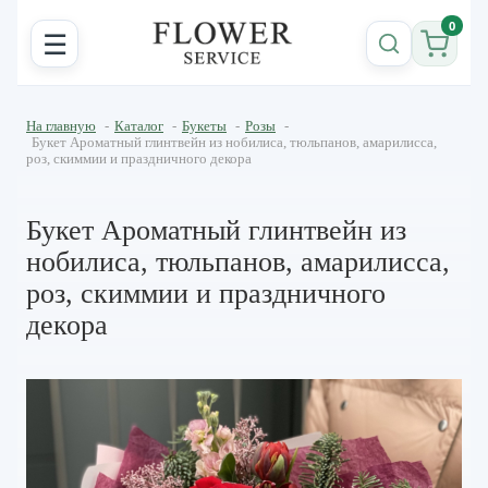
0
☰
На главную
-
Каталог
-
Букеты
-
Розы
-
Букет Ароматный глинтвейн из нобилиса, тюльпанов, амарилисса,
роз, скиммии и праздничного декора
Букет Ароматный глинтвейн из
нобилиса, тюльпанов, амарилисса,
роз, скиммии и праздничного
декора