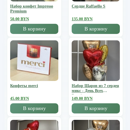
Набор конфет Impresso
Сердце Raffaello S
Premium
50.00 BYN
135.00 BYN
В корзину
В корзину
Конфеты merci
Набор Шаров из 7 сердец
микс - День Всех
Влюбленных
45.00 BYN
149.00 BYN
В корзину
В корзину