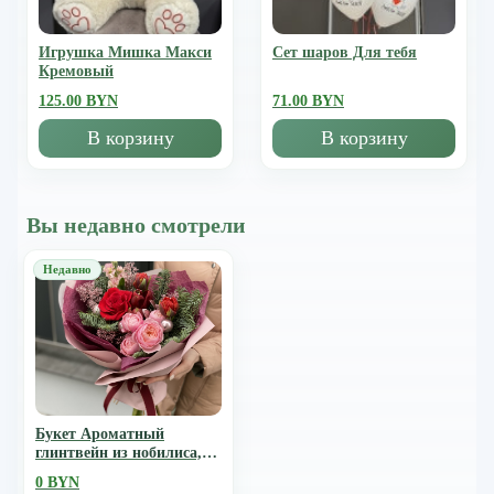
Игрушка Мишка Mакси
Сет шаров Для тебя
Кремовый
125.00 BYN
71.00 BYN
В корзину
В корзину
Вы недавно смотрели
Букет Ароматный
глинтвейн из нобилиса,
тюльпанов, амарилисса,
0 BYN
роз, скиммии и