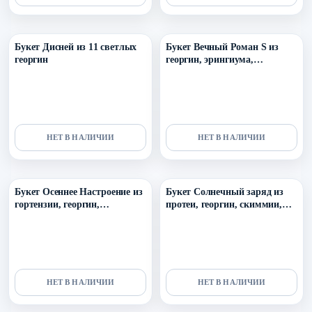
Уточнить поступление в ТГ
Уточнить поступление в ТГ
Букет Дисней из 11 светлых
Букет Вечный Роман S из
георгин
георгин, эрингиума,
маттиолы, протеи, роз
кахала, эвкалипта и
колосков
НЕТ В НАЛИЧИИ
НЕТ В НАЛИЧИИ
Уточнить поступление в ТГ
Уточнить поступление в ТГ
Букет Осеннее Настроение из
Букет Солнечный заряд из
гортензии, георгин,
протеи, георгин, скиммии,
вибурнума, розы и
лилий, роз и эвкалипта
альстромерий
НЕТ В НАЛИЧИИ
НЕТ В НАЛИЧИИ
Уточнить поступление в ТГ
Уточнить поступление в ТГ