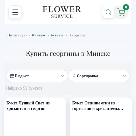
0
☰
На главную
-
Каталог
-
Букеты
-
Георгины
Купить георгины в Минске
Бюджет
Сортировка
Найдено 51 букетов
Уточнить поступление в ТГ
Уточнить поступление в ТГ
Букет Лунный Свет из
Букет Осенние огни из
хризантем и георгин
гортензии и хризантемы
сорта Бигуди