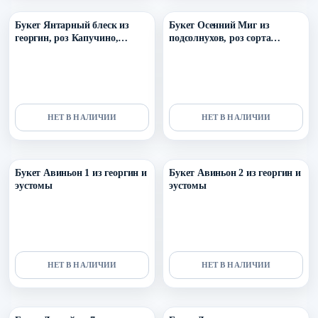
Букет Янтарный блеск из
Букет Осенний Миг из
георгин, роз Капучино,
подсолнухов, роз сорта
скиммии, одноголовых и
Кахала, георгин,
кустовых роз
оксипеталума и стифы
НЕТ В НАЛИЧИИ
НЕТ В НАЛИЧИИ
Уточнить поступление в ТГ
Уточнить поступление в ТГ
Букет Авиньон 1 из георгин и
Букет Авиньон 2 из георгин и
эустомы
эустомы
НЕТ В НАЛИЧИИ
НЕТ В НАЛИЧИИ
Уточнить поступление в ТГ
Уточнить поступление в ТГ