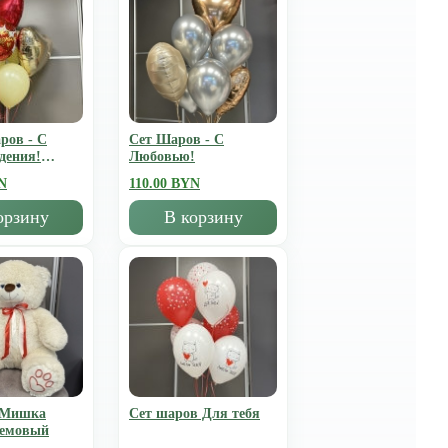
ров - С
Сет Шаров - С
дения!
Любовью!
N
110.00 BYN
орзину
В корзину
 Мишка
Сет шаров Для тебя
ремовый