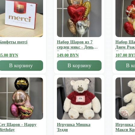
Конфеты merci
Набор Шаров из 7
Набор Ша
сердец микс - День
Днем Рож
Всех Влюбленных
Люблю
45.00 BYN
149.00 BYN
107.00 BY
В корзину
В корзину
В к
Сет Шаров - Happy
Игрушка Мишка
Игрушка
Birthday
Тедди
Mакси К