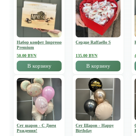
Набор конфет Impresso
Сердце Raffaello S
Premium
50.00 BYN
135.00 BYN
В корзину
В корзину
Сет шаров - С Днем
Сет Шаров - Happy
Рождения!
Birthday