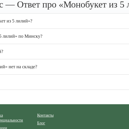
с — Ответ про «Монобукет из 5 
ет из 5 лилий»?
 5 лилий» по Минску?
й?
ий» нет на складе?
ка
Контакты
енциальности
Блог
ании