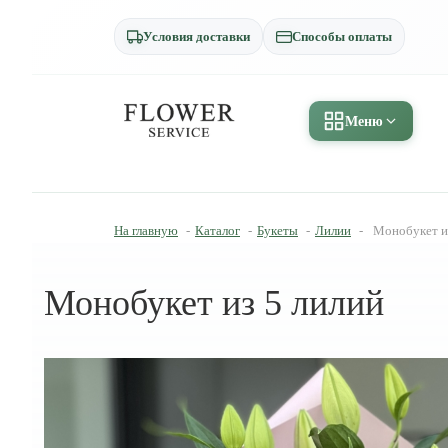
Условия доставки
Способы оплаты
Меню
На главную
-
Каталог
-
Букеты
-
Лилии
-
Монобукет и
Монобукет из 5 лилий