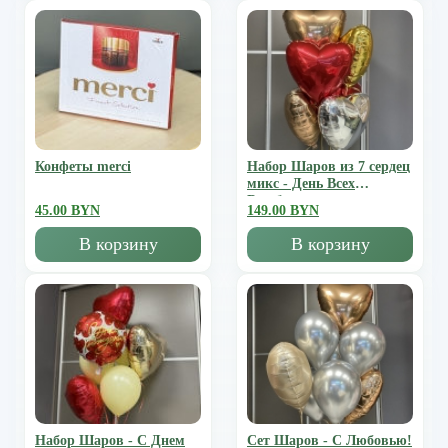
Конфеты merci
Набор Шаров из 7 сердец
микс - День Всех
Влюбленных
45.00 BYN
149.00 BYN
В корзину
В корзину
Набор Шаров - С Днем
Сет Шаров - С Любовью!