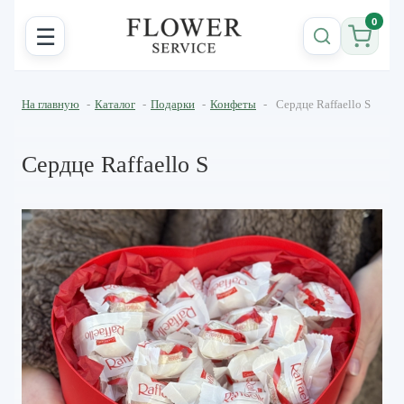
0
☰
На главную
-
Каталог
-
Подарки
-
Конфеты
-
Сердце Raffaello S
Сердце Raffaello S