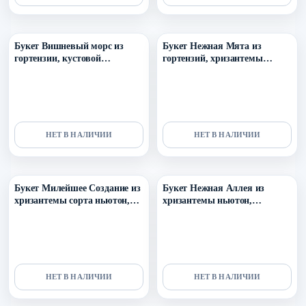
Уточнить поступление в ТГ
Уточнить поступление в ТГ
Букет Вишневый морс из
Букет Нежная Мята из
гортензии, кустовой
гортензий, хризантемы
пионовидной розы,
Ньютон и Эустомы
хризантемы Бигуди, гвоздик
и скимии
НЕТ В НАЛИЧИИ
НЕТ В НАЛИЧИИ
Уточнить поступление в ТГ
Уточнить поступление в ТГ
Букет Милейшее Создание из
Букет Нежная Аллея из
хризантемы сорта ньютон,
хризантемы ньютон,
альстромерии и эвкалипта
танацетума, эустомы,
кустовой розы и эвкалипта
НЕТ В НАЛИЧИИ
НЕТ В НАЛИЧИИ
Уточнить поступление в ТГ
Уточнить поступление в ТГ