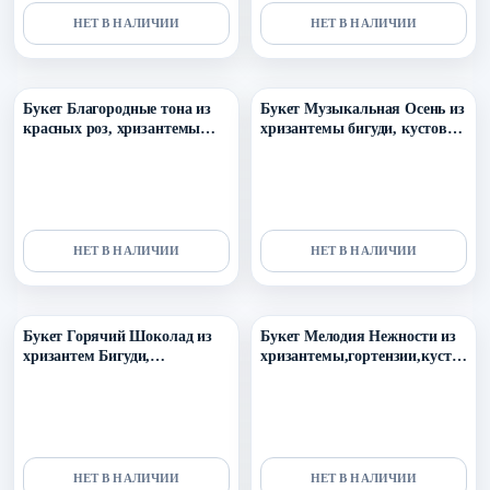
НЕТ В НАЛИЧИИ
НЕТ В НАЛИЧИИ
Уточнить поступление в ТГ
Уточнить поступление в ТГ
Букет Благородные тона из
Букет Музыкальная Осень из
красных роз, хризантемы
хризантемы бигуди, кустовой
бигуди, скиммии и эвкалипта
розы морнинг стар, розы
кахала, оксипеталума,
герберы, вибурнума и
эвкалипта
НЕТ В НАЛИЧИИ
НЕТ В НАЛИЧИИ
Уточнить поступление в ТГ
Уточнить поступление в ТГ
Букет Горячий Шоколад из
Букет Мелодия Нежности из
хризантем Бигуди,
хризантемы,гортензии,кусто
пионовидных роз и скиммии
вой розы,альстромерии и
вероники
НЕТ В НАЛИЧИИ
НЕТ В НАЛИЧИИ