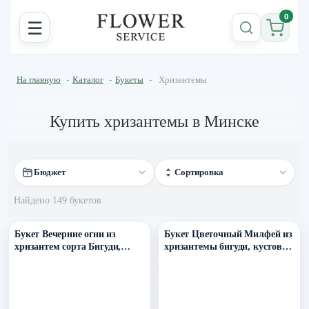
0
☰
На главную
-
Каталог
-
Букеты
-
Хризантемы
Купить хризантемы в Минске
Бюджет
Сортировка
Найдено 149 букетов
Уточнить поступление в ТГ
Уточнить поступление в ТГ
Букет Вечерние огни из
Букет Цветочный Милфей из
хризантем сорта Бигуди,
хризантемы бигуди, кустовых
эустомы, роз и др.
роз, гвозики, скиммии,
вибурнума