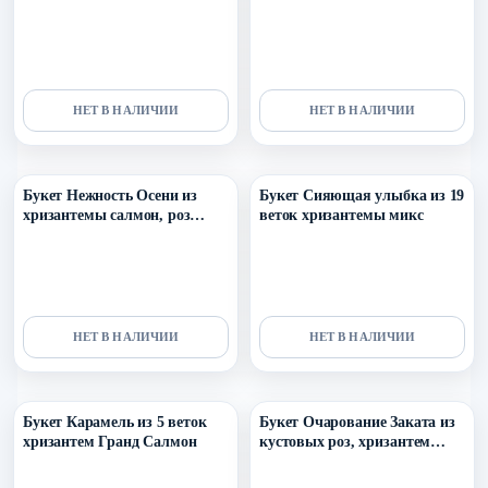
кустовых роз и зелени
брунии и эвкалипта
НЕТ В НАЛИЧИИ
НЕТ В НАЛИЧИИ
Уточнить поступление в ТГ
Уточнить поступление в ТГ
Букет Нежность Осени из
Букет Сияющая улыбка из 19
хризантемы салмон, роз
веток хризантемы микс
сорта кахала и эвкалипта
НЕТ В НАЛИЧИИ
НЕТ В НАЛИЧИИ
Уточнить поступление в ТГ
Уточнить поступление в ТГ
Букет Карамель из 5 веток
Букет Очарование Заката из
хризантем Гранд Салмон
кустовых роз, хризантем
Салмон, маттиолы, эустомы,
танацетума и диантусов