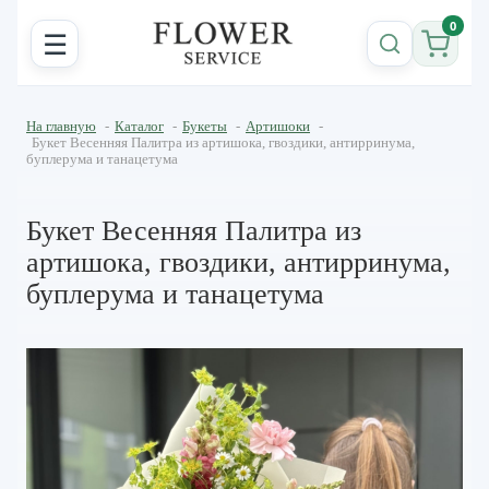
0
☰
На главную
-
Каталог
-
Букеты
-
Артишоки
-
Букет Весенняя Палитра из артишока, гвоздики, антирринума,
буплерума и танацетума
Букет Весенняя Палитра из
артишока, гвоздики, антирринума,
буплерума и танацетума