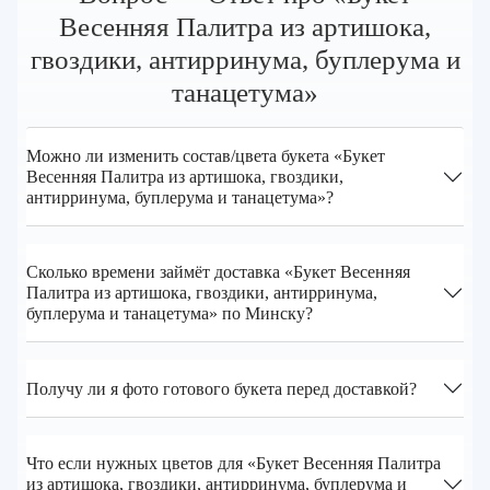
Весенняя Палитра из артишока,
гвоздики, антирринума, буплерума и
танацетума»
Можно ли изменить состав/цвета букета «Букет
Весенняя Палитра из артишока, гвоздики,
антирринума, буплерума и танацетума»?
Сколько времени займёт доставка «Букет Весенняя
Палитра из артишока, гвоздики, антирринума,
буплерума и танацетума» по Минску?
Получу ли я фото готового букета перед доставкой?
Что если нужных цветов для «Букет Весенняя Палитра
из артишока, гвоздики, антирринума, буплерума и