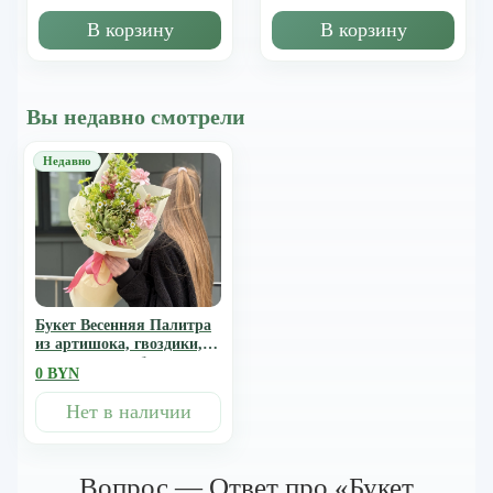
В корзину
В корзину
Вы недавно смотрели
Букет Весенняя Палитра
из артишока, гвоздики,
антирринума, буплерума
0 BYN
и танацетума
Нет в наличии
Вопрос — Ответ про «Букет