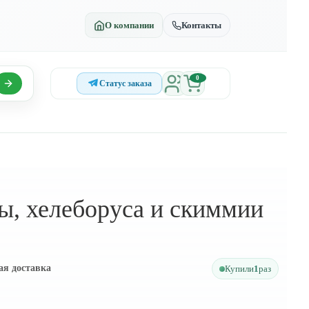
О компании
Контакты
0
Статус заказа
ы, хелеборуса и скиммии
ая доставка
Купили
1
раз