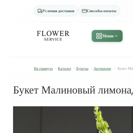
Условия доставки
Способы оплаты
Меню
На главную
-
Каталог
-
Букеты
-
Артишоки
-
Букет Ма
Букет Малиновый лимонад