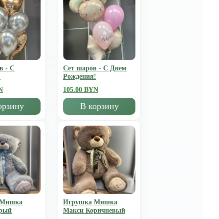
в - С
Сет шаров - С Днем
!
Рождения!
N
105.00 BYN
орзину
В корзину
 Мишка
Игрушка Мишка
рый
Mакси Коричневый