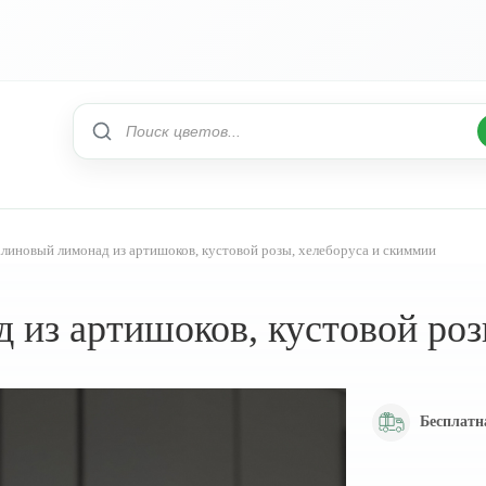
линовый лимонад из артишоков, кустовой розы, хелеборуса и скиммии
 из артишоков, кустовой роз
Бесплатн