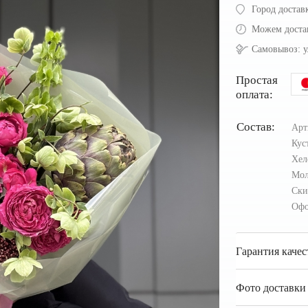
Город достав
Можем доста
Самовывоз:
у
Простая
оплата:
Состав:
Ар
Кус
Хел
Мо
Ск
Офо
Гарантия качес
Фото доставки 