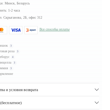
ки:
Минск, Беларусь
вить:
1-2 часа
л. Скрыганова, 2Б, офис 312
Все способы оплаты
тишок
3
товая роза
3
еборус
4
люцелла
3
иммия
3
рмление
тва и условия возврата
(бесплатное)