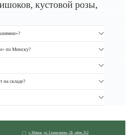
ишоков, кустовой розы,
скиммии»?
ии» по Минску?
т на складе?
г. Минск, ул. Скрыганова, 2Б, офис 312