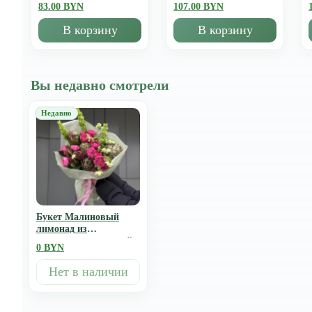
83.00 BYN
107.00 BYN
В корзину
В корзину
Вы недавно смотрели
Букет Малиновый
лимонад из
артишоков, кустовой
0 BYN
розы, хелеборуса и
скиммии
Нет в наличии