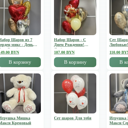
Набор Шаров из 7
Набор Шаров - С
Сет Шаро
сердец микс - День
Днем Рождения!
Любовью
Всех Влюбленных
Люблю
149.00 BYN
107.00 BYN
110.00 BY
В корзину
В корзину
В к
Игрушка Мишка
Сет шаров Для тебя
Игрушка
Mакси Кремовый
Mакси Се