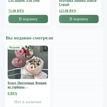
Сет шаров Для тебя
Игрушка Мишка Mакси
Серый
71.00 BYN
125.00 BYN
В корзину
В корзину
Вы недавно смотрели
Букет Цветочная Феерия
из герберы,
альстромерии,
0 BYN
хризантемы, эустомы и
кустовой розы
Нет в наличии