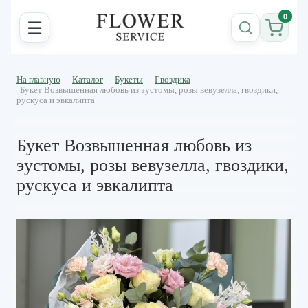
0
☰
На главную
-
Каталог
-
Букеты
-
Гвоздика
-
Букет Возвышенная любовь из эустомы, розы вeвузелла, гвоздики,
рускуса и эвкалипта
Букет Возвышенная любовь из
эустомы, розы вeвузелла, гвоздики,
рускуса и эвкалипта