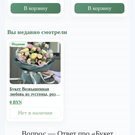
В корзину
В корзину
Вы недавно смотрели
Букет Возвышенная
любовь из эустомы, розы
вeвузелла, гвоздики,
0 BYN
рускуса и эвкалипта
Нет в наличии
Вопрос — Ответ про «Букет