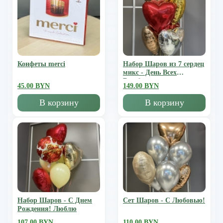
Конфеты merci
Набор Шаров из 7 сердец
микс - День Всех
Влюбленных
45.00 BYN
149.00 BYN
В корзину
В корзину
Набор Шаров - С Днем
Сет Шаров - С Любовью!
Рождения! Люблю
107.00 BYN
110.00 BYN