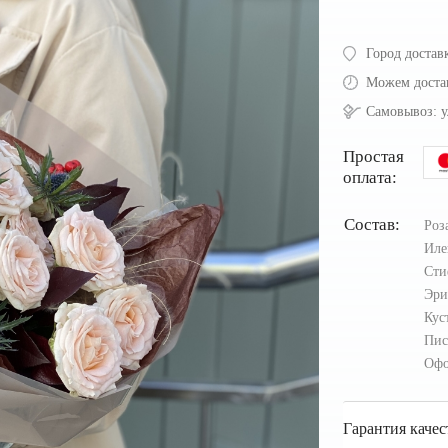
Город достав
Можем доста
Самовывоз:
у
Простая
оплата:
Состав:
Роз
Иле
Ст
Эр
Кус
Пи
Офо
Гарантия качес