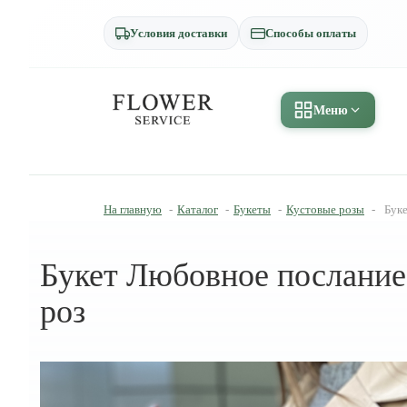
Условия доставки
Способы оплаты
Меню
На главную
-
Каталог
-
Букеты
-
Кустовые розы
-
Буке
Букет Любовное послание 
роз