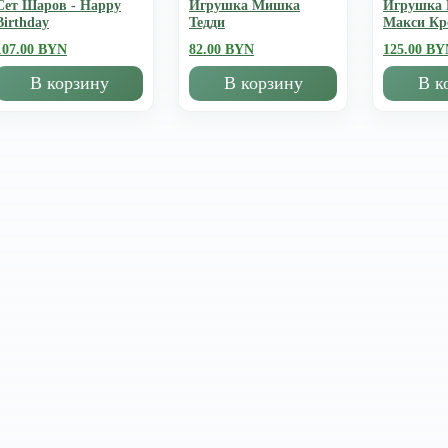
Сет Шаров - Happy
Игрушка Мишка
Игрушка
Birthday
Тедди
Mакси К
107.00 BYN
82.00 BYN
125.00 BY
В корзину
В корзину
В к