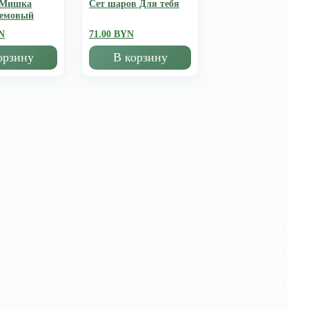
 Мишка
Сет шаров Для тебя
ремовый
N
71.00 BYN
орзину
В корзину