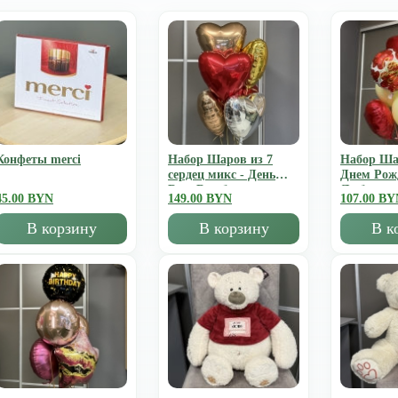
Конфеты merci
Набор Шаров из 7
Набор Ша
сердец микс - День
Днем Рож
Всех Влюбленных
Люблю
45.00 BYN
149.00 BYN
107.00 BY
В корзину
В корзину
В к