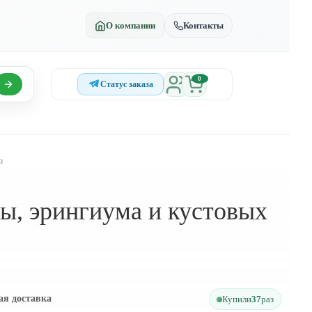
О компании
Контакты
0
Статус заказа
з
фы, эрингиума и кустовых
ая доставка
Купили
37
раз