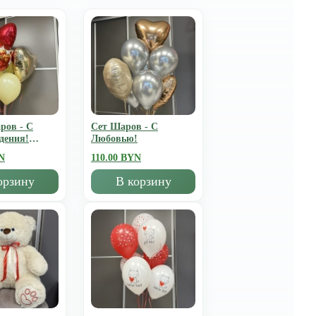
ров - С
Сет Шаров - С
дения!
Любовью!
N
110.00 BYN
орзину
В корзину