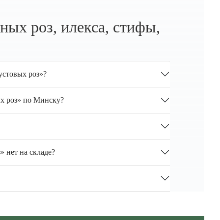
ых роз, илекса, стифы,
устовых роз»?
ых роз» по Минску?
» нет на складе?