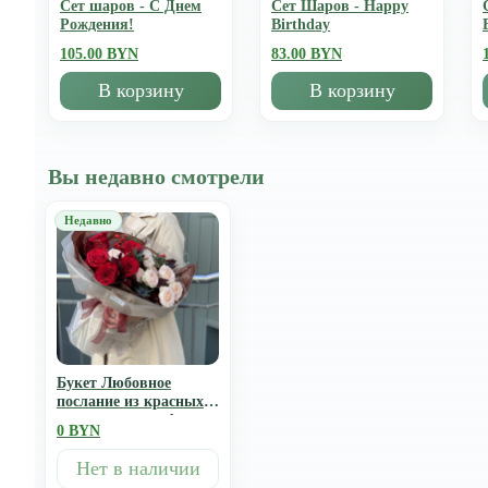
Сет шаров - С Днем
Сет Шаров - Happy
Рождения!
Birthday
105.00 BYN
83.00 BYN
В корзину
В корзину
Вы недавно смотрели
Букет Любовное
послание из красных
роз, илекса, стифы,
0 BYN
эрингиума и кустовых
роз
Нет в наличии