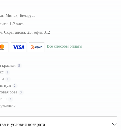
ки:
Минск, Беларусь
вить:
1-2 часа
л. Скрыганова, 2Б, офис 312
Все способы оплаты
а красная
5
кс
1
ифа
1
ингиум
2
товая роза
3
сташ
2
рмление
тва и условия возврата