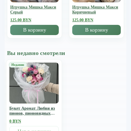
Игрушка Мишка Mакси
Игрушка Мишка Mакси
Серый
Коричневый
125.00 BYN
125.00 BYN
В корзину
В корзину
Вы недавно смотрели
Букет Аромат Любви из
пионов, пионовидных
кустовых роз, диантуса,
0 BYN
эрингиума, эустомы,
рускуса и эвкалипта