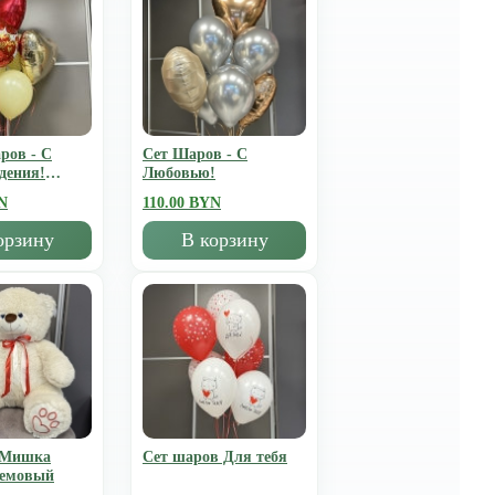
ров - С
Сет Шаров - С
дения!
Любовью!
N
110.00 BYN
орзину
В корзину
 Мишка
Сет шаров Для тебя
ремовый