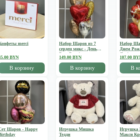
Конфеты merci
Набор Шаров из 7
Набор Ша
сердец микс - День
Днем Рож
Всех Влюбленных
Люблю
45.00 BYN
149.00 BYN
107.00 BY
В корзину
В корзину
В к
Сет Шаров - Happy
Игрушка Мишка
Игрушка
Birthday
Тедди
Mакси К