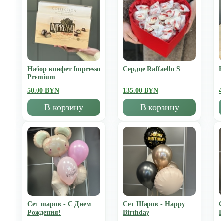
Набор конфет Impresso
Сердце Raffaello S
Premium
50.00 BYN
135.00 BYN
В корзину
В корзину
Сет шаров - С Днем
Сет Шаров - Happy
Рождения!
Birthday