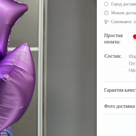
Город достав
Можем доста
Самовывоз:
у
Простая
оплата:
Состав:
Шар
Гру
Офо
Гарантия качес
Фото доставки 