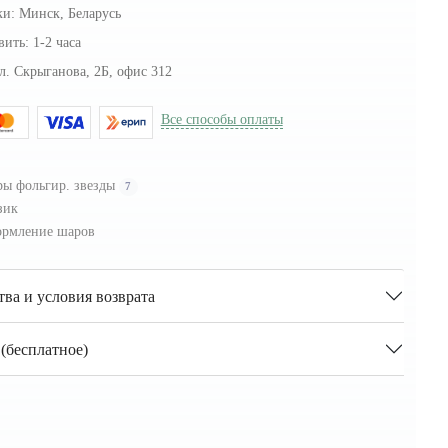
ки:
Минск, Беларусь
вить:
1-2 часа
л. Скрыганова, 2Б, офис 312
Все способы оплаты
ы фольгир. звезды
7
зик
рмление шаров
тва и условия возврата
(бесплатное)