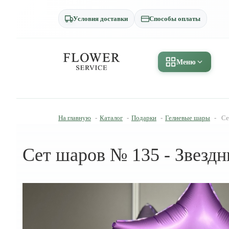
Условия доставки
Способы оплаты
Меню
На главную
-
Каталог
-
Подарки
-
Гелиевые шары
-
Се
Сет шаров № 135 - Звезд