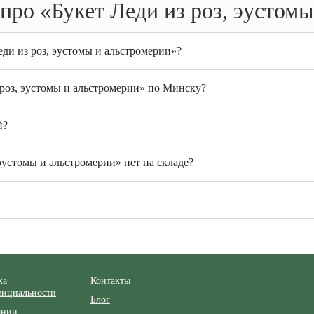
про «Букет Леди из роз, эустомы
еди из роз, эустомы и альстромерии»?
 роз, эустомы и альстромерии» по Минску?
й?
эустомы и альстромерии» нет на складе?
ка
Контакты
енциальности
Блог
ании