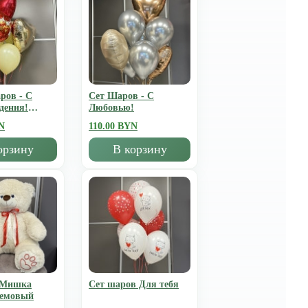
ров - С
Сет Шаров - С
дения!
Любовью!
N
110.00 BYN
орзину
В корзину
 Мишка
Сет шаров Для тебя
ремовый