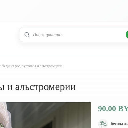
т Леди из роз, эустомы и альстромерии
мы и альстромерии
90.00 B
Бесплатн