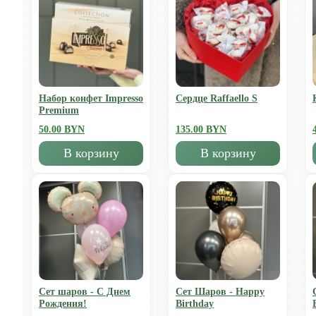
Набор конфет Impresso
Сердце Raffaello S
Premium
50.00 BYN
135.00 BYN
В корзину
В корзину
Сет шаров - С Днем
Сет Шаров - Happy
Рождения!
Birthday