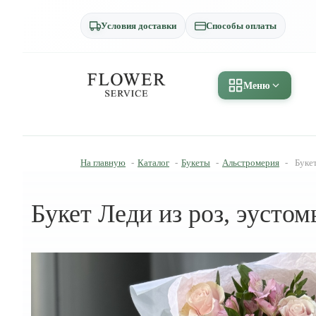
Условия доставки
Способы оплаты
Меню
На главную
-
Каталог
-
Букеты
-
Альстромерия
-
Буке
Букет Леди из роз, эусто