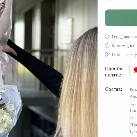
Город достав
Можем доста
Самовывоз:
у
Простая
оплата:
Состав:
Роз
Аль
Эус
Пис
Офо
*Цв
Цен