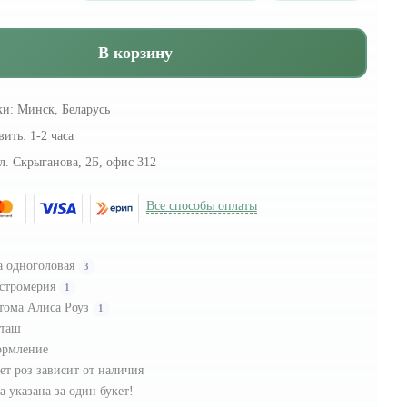
В корзину
ки:
Минск, Беларусь
вить:
1-2 часа
л. Скрыганова, 2Б, офис 312
Все способы оплаты
а одноголовая
3
стромерия
1
тома Алиса Роуз
1
таш
рмление
ет роз зависит от наличия
а указана за один букет!