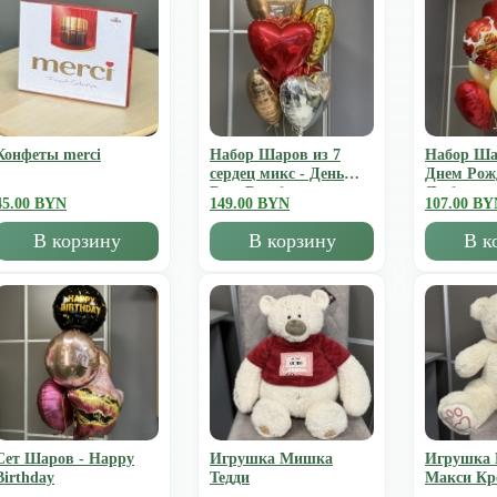
Конфеты merci
Набор Шаров из 7
Набор Ша
сердец микс - День
Днем Рож
Всех Влюбленных
Люблю
45.00 BYN
149.00 BYN
107.00 BY
В корзину
В корзину
В к
Сет Шаров - Happy
Игрушка Мишка
Игрушка
Birthday
Тедди
Mакси К