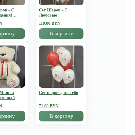
ров - С
Сет Шаров - С
дения!
Любовью!
N
110.00 BYN
орзину
В корзину
 Мишка
Сет шаров Для тебя
ремовый
N
71.00 BYN
орзину
В корзину