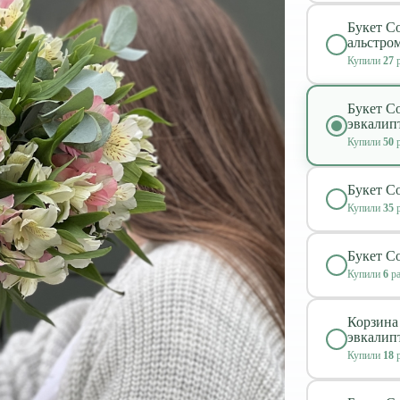
Букет Со
альстро
Купили
27
р
Букет Со
эвкалип
Купили
50
р
Букет Со
Купили
35
р
Букет Со
Купили
6
ра
Корзина
эвкалип
Купили
18
р