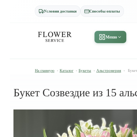
Условия доставки
Способы оплаты
Меню
На главную
-
Каталог
-
Букеты
-
Альстромерия
-
Букет
Букет Созвездие из 15 ал