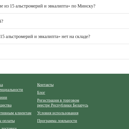
ие из 15 альстромерий и эвкалипта» по Минску?
й?
15 альстромерий и эвкалипта» нет на складе?
ка
Контакты
енциальности
Блог
ании
Регистрация в торговом
щества
реестре Республики Беларусь
ативным клиентам
Условия использования
ы оплаты
Программа лояльности
 доставки