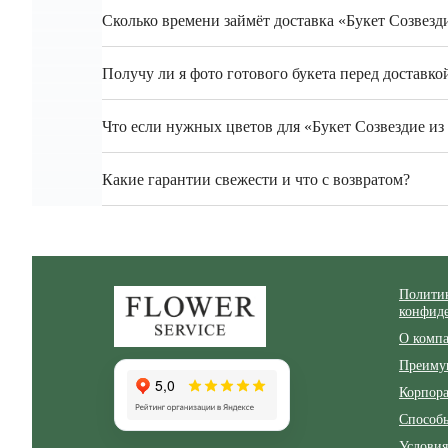
Сколько времени займёт доставка «Букет Созвезд
Получу ли я фото готового букета перед доставко
Что если нужных цветов для «Букет Созвездие из 
Какие гарантии свежести и что с возвратом?
Zakazcvetov.by
Полити
конфид
О комп
Преиму
Корпор
Способ
Условия