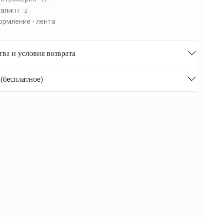
калипт
2
рмление - лента
тва и условия возврата
(бесплатное)