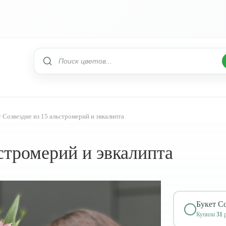
 Созвездие из 15 альстромерий и эвкалипта
ьстромерий и эвкалипта
Букет Со
Купили
31
р