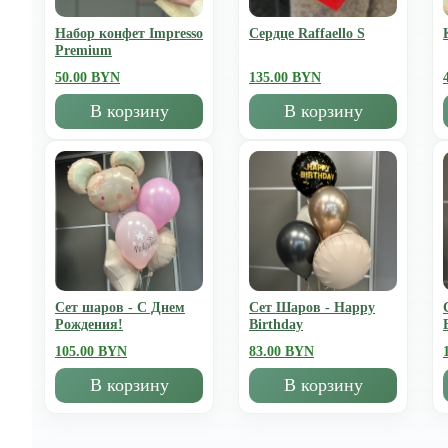
Набор конфет Impresso
Сердце Raffaello S
Premium
50.00 BYN
135.00 BYN
В корзину
В корзину
Сет шаров - С Днем
Сет Шаров - Happy
Рождения!
Birthday
105.00 BYN
83.00 BYN
В корзину
В корзину