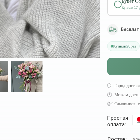
Букет Со
Купили
17
р
Бесплат
Купили
50
раз
Город достав
Можем доста
Самовывоз:
у
Простая
оплата:
Состав:
Ал