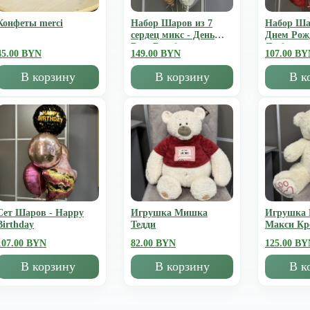
Конфеты merci
Набор Шаров из 7
Набор Ша
сердец микс - День
Днем Рож
Всех Влюбленных
Люблю
45.00 BYN
149.00 BYN
107.00 BY
В корзину
В корзину
В к
Сет Шаров - Happy
Игрушка Мишка
Игрушка
Birthday
Тедди
Mакси К
107.00 BYN
82.00 BYN
125.00 BY
В корзину
В корзину
В к