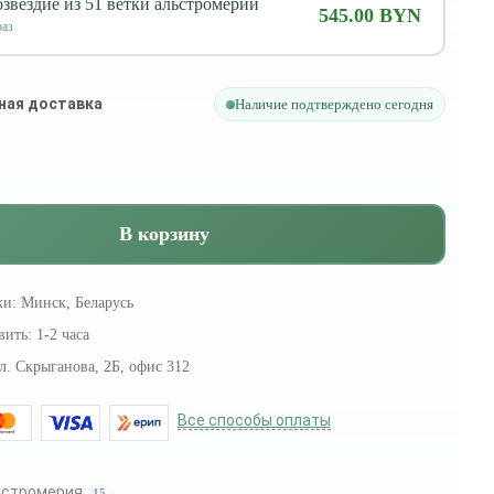
звездие из 51 ветки альстромерии
545.00 BYN
аз
ная доставка
Наличие подтверждено сегодня
В корзину
ки:
Минск, Беларусь
вить:
1-2 часа
л. Скрыганова, 2Б, офис 312
Все способы оплаты
ьстромерия
15