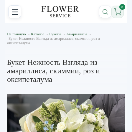
0
☰
На главную
-
Каталог
-
Букеты
-
Амариллисы
-
Букет Нежность Взгляда из амариллиса, скиммии, роз и
оксипеталума
Букет Нежность Взгляда из
амариллиса, скиммии, роз и
оксипеталума