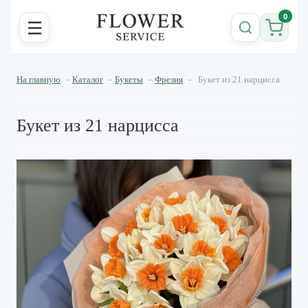
0
☰
На главную
-
Каталог
-
Букеты
-
Фрезия
-
Букет из 21 нарцисса
Букет из 21 нарцисса