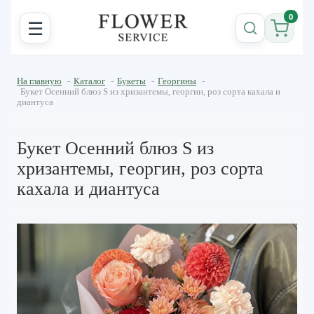
0
☰
На главную
-
Каталог
-
Букеты
-
Георгины
-
Букет Осенний блюз S из хризантемы, георгин, роз сорта кахала и
диантуса
Букет Осенний блюз S из
хризантемы, георгин, роз сорта
кахала и диантуса