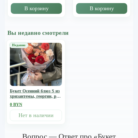
В корзину
В корзину
Вы недавно смотрели
Букет Осенний блюз S из
хризантемы, георгин, роз
сорта кахала и диантуса
0 BYN
Нет в наличии
Вопрос — Ответ про «Букет