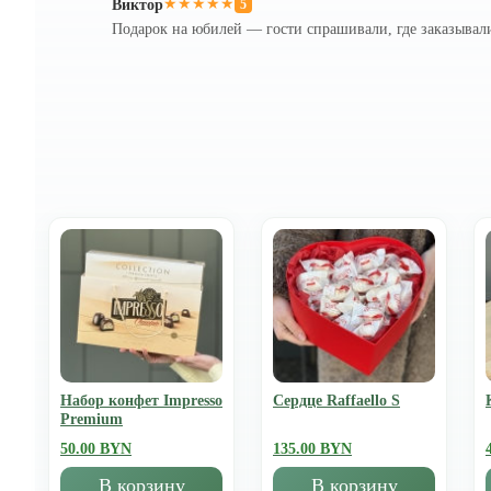
Виктор
★★★★★
5
Подарок на юбилей — гости спрашивали, где заказывал
Набор конфет Impresso
Сердце Raffaello S
Premium
50.00 BYN
135.00 BYN
В корзину
В корзину