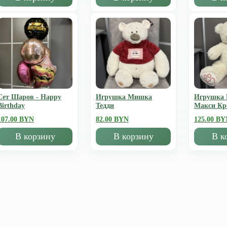
Сет Шаров - Happy
Игрушка Мишка
Игрушка
Birthday
Тедди
Mакси К
107.00 BYN
82.00 BYN
125.00 BY
В корзину
В корзину
В к