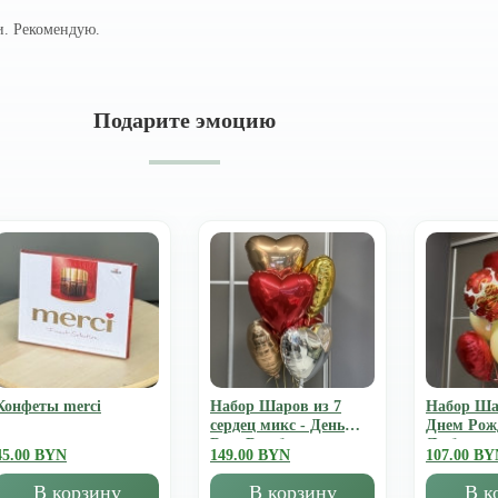
и. Рекомендую.
Подарите эмоцию
Конфеты merci
Набор Шаров из 7
Набор Ша
сердец микс - День
Днем Рож
Всех Влюбленных
Люблю
45.00 BYN
149.00 BYN
107.00 BY
В корзину
В корзину
В к