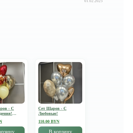
01.02.2025
ров - С
Сет Шаров - С
дения!
Любовью!
N
110.00 BYN
орзину
В корзину