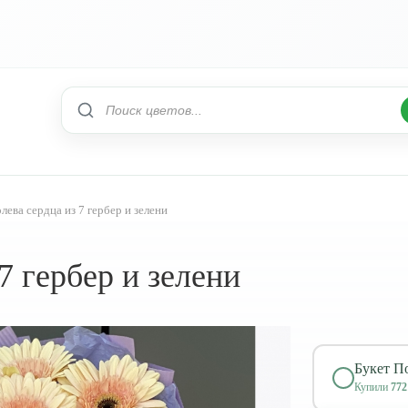
лева сердца из 7 гербер и зелени
7 гербер и зелени
Букет По
Купили
772