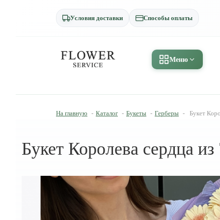
Условия доставки
Способы оплаты
Меню
На главную
-
Каталог
-
Букеты
-
Герберы
-
Букет Коро
Букет Королева сердца из 