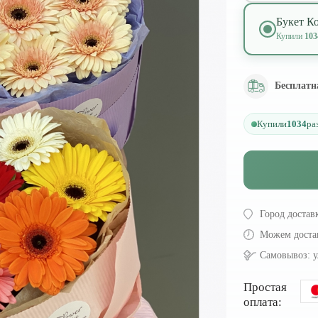
Букет Ко
Купили
103
Бесплатн
Купили
1034
ра
Город достав
Можем доста
Самовывоз:
у
Простая
оплата: