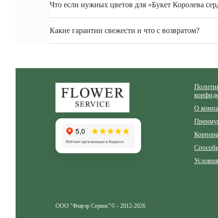
Что если нужных цветов для «Букет Королева серд
Какие гарантии свежести и что с возвратом?
Zakazcvetov.by
Полити
конфид
О комп
Преиму
Корпор
Способ
Условия
ООО "Флауэр Сервис"© - 2012-2026