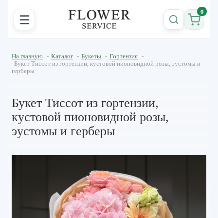
0
☰
На главную
-
Каталог
-
Букеты
-
Гортензия
-
Букет Тиссот из гортензии, кустовой пионовидной розы, эустомы и
герберы
Букет Тиссот из гортензии,
кустовой пионовидной розы,
эустомы и герберы