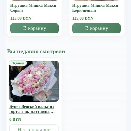
Игрушка Мишка Mакси
Игрушка Мишка Mакси
Серый
Коричневый
125.00 BYN
125.00 BYN
В корзину
В корзину
Вы недавно смотрели
Букет Венский вальс из
гортензии, маттиолы,
лагуруса, розы сорта
0 BYN
охара, сильвиа пинк
Нет в наличии