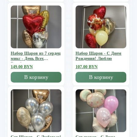
Набор Шаров из 7 сердец
Набор Шаров - С Днем
микс - День Всех
Рождения! Люблю
Влюбленных
149.00 BYN
107.00 BYN
В корзину
В корзину