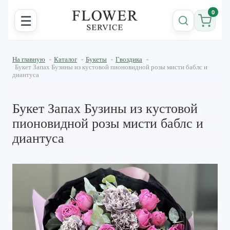
0
☰
На главную
-
Каталог
-
Букеты
-
Гвоздика
-
Букет Запах Бузины из кустовой пионовидной розы мисти баблс и
диантуса
Букет Запах Бузины из кустовой
пионовидной розы мисти баблс и
диантуса