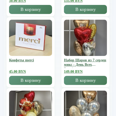
50.00 BYN
135.00 BYN
В корзину
В корзину
Конфеты merci
Набор Шаров из 7 сердец
микс - День Всех
Влюбленных
45.00 BYN
149.00 BYN
В корзину
В корзину