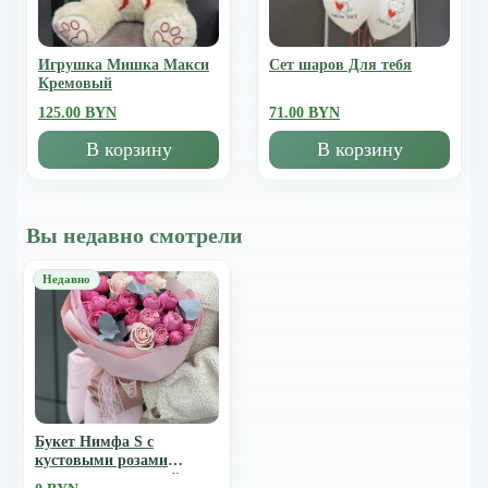
Игрушка Мишка Mакси
Сет шаров Для тебя
Кремовый
125.00 BYN
71.00 BYN
В корзину
В корзину
Вы недавно смотрели
Букет Нимфа S с
кустовыми розами
сильвия пинк, розой пинк