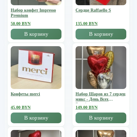
Набор конфет Impresso
Сердце Raffaello S
Premium
50.00 BYN
135.00 BYN
В корзину
В корзину
Конфеты merci
Набор Шаров из 7 сердец
микс - День Всех
Влюбленных
45.00 BYN
149.00 BYN
В корзину
В корзину