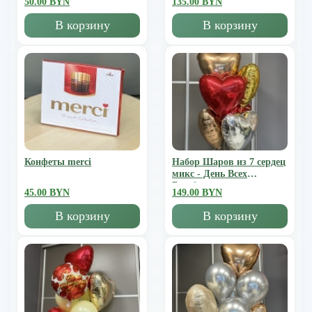
50.00 BYN
135.00 BYN
В корзину
В корзину
Конфеты merci
Набор Шаров из 7 сердец
микс - День Всех
Влюбленных
45.00 BYN
149.00 BYN
В корзину
В корзину