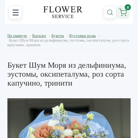
0
☰
На главную
-
Каталог
-
Букеты
-
Кустовые розы
-
Букет Шум Моря из дельфиниума, эустомы, оксипеталума, роз сорта
капучино, тринити
Букет Шум Моря из дельфиниума,
эустомы, оксипеталума, роз сорта
капучино, тринити