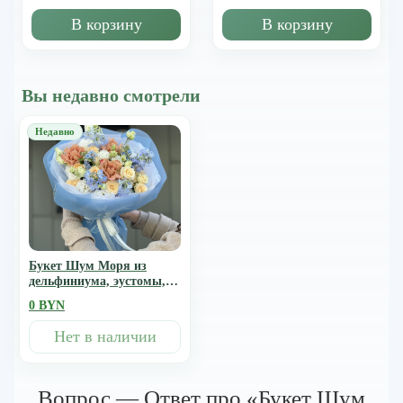
В корзину
В корзину
Вы недавно смотрели
Букет Шум Моря из
дельфиниума, эустомы,
оксипеталума, роз сорта
0 BYN
капучино, тринити
Нет в наличии
Вопрос — Ответ про «Букет Шум