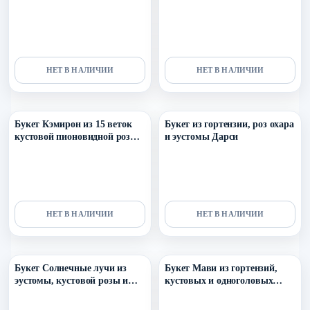
озотамнуса
озотамнуса и маттиолы
НЕТ В НАЛИЧИИ
НЕТ В НАЛИЧИИ
Уточнить поступление в ТГ
Уточнить поступление в ТГ
Букет Кэмирон из 15 веток
Букет из гортензии, роз охара
кустовой пионовидной розы
и эустомы Дарси
сильвия пинк и эвкалипта
НЕТ В НАЛИЧИИ
НЕТ В НАЛИЧИИ
Уточнить поступление в ТГ
Уточнить поступление в ТГ
Букет Солнечные лучи из
Букет Мави из гортензий,
эустомы, кустовой розы и
кустовых и одноголовых
Момоко
розы, оксипеталума и
озотамнуса