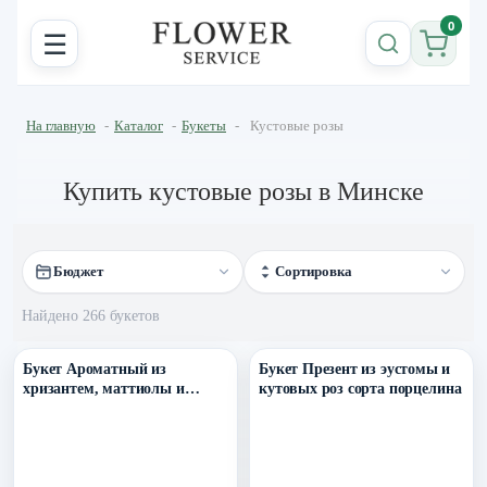
0
☰
На главную
-
Каталог
-
Букеты
-
Кустовые розы
Купить кустовые розы в Минске
Бюджет
Сортировка
Найдено 266 букетов
Уточнить поступление в ТГ
Уточнить поступление в ТГ
Букет Ароматный из
Букет Презент из эустомы и
хризантем, маттиолы и
кутовых роз сорта порцелина
кустовой и одноголовой розы