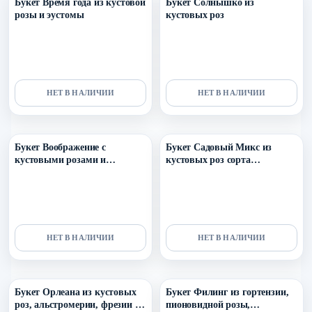
Букет Время года из кустовой
Букет Солнышко из
розы и эустомы
кустовых роз
НЕТ В НАЛИЧИИ
НЕТ В НАЛИЧИИ
Уточнить поступление в ТГ
Уточнить поступление в ТГ
Букет Воображение с
Букет Садовый Микс из
кустовыми розами и
кустовых роз сорта
эустомой
Джульетта, Морнинг стар и
Аэробик
НЕТ В НАЛИЧИИ
НЕТ В НАЛИЧИИ
Уточнить поступление в ТГ
Уточнить поступление в ТГ
Букет Орлеана из кустовых
Букет Филинг из гортензии,
роз, альстромерии, фрезии и
пионовидной розы,