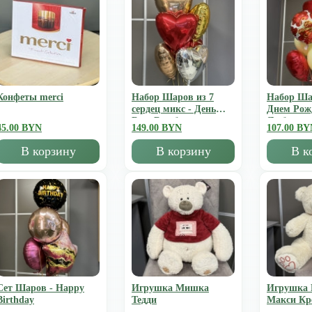
Конфеты merci
Набор Шаров из 7
Набор Ша
сердец микс - День
Днем Рож
Всех Влюбленных
Люблю
45.00 BYN
149.00 BYN
107.00 BY
В корзину
В корзину
В к
Сет Шаров - Happy
Игрушка Мишка
Игрушка
Birthday
Тедди
Mакси К