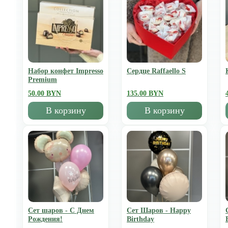
Набор конфет Impresso
Сердце Raffaello S
Premium
50.00 BYN
135.00 BYN
В корзину
В корзину
Сет шаров - С Днем
Сет Шаров - Happy
Рождения!
Birthday