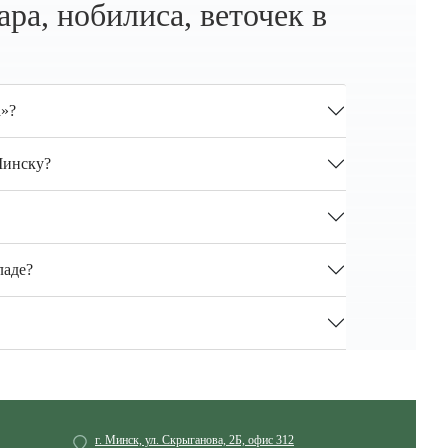
ра, нобилиса, веточек в
а»?
 Минску?
ладе?
г. Минск, ул. Скрыганова, 2Б, офис 312