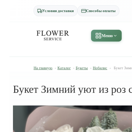
Условия доставки
Способы оплаты
Меню
На главную
-
Каталог
-
Букеты
-
Нобилис
-
Букет Зимн
Букет Зимний уют из роз с