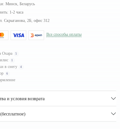
ки:
Минск, Беларусь
вить:
1-2 часа
л. Скрыганова, 2Б, офис 312
Все способы оплаты
а Охара
5
билис
1
ки в снегу
4
ор
6
рмление
тва и условия возврата
(бесплатное)