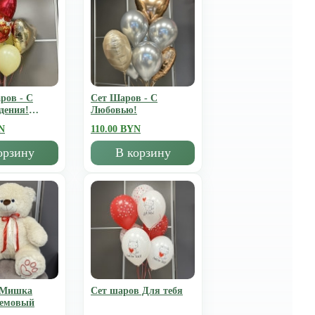
ров - С
Сет Шаров - С
дения!
Любовью!
N
110.00 BYN
орзину
В корзину
 Мишка
Сет шаров Для тебя
ремовый