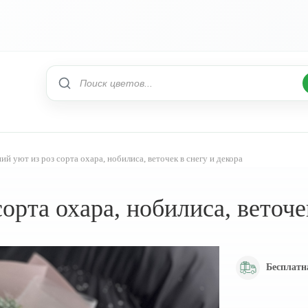
ий уют из роз сорта охара, нобилиса, веточек в снегу и декора
орта охара, нобилиса, веточе
Бесплатн