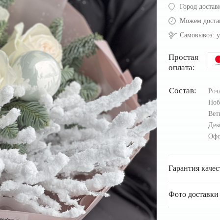
Город достав
Можем доста
Самовывоз:
у
Простая
оплата:
Состав:
Роз
Но
Вет
Дек
Офо
Гарантия качес
Фото доставки 