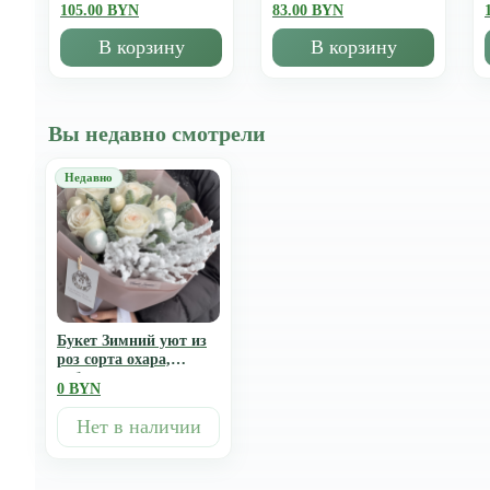
105.00 BYN
83.00 BYN
В корзину
В корзину
Вы недавно смотрели
Букет Зимний уют из
роз сорта охара,
нобилиса, веточек в
0 BYN
снегу и декора
Нет в наличии