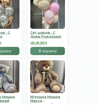
ов - С
Сет шаров - С
ю!
Днем Рождения!
N
105.00 BYN
орзину
В корзину
а Мишка
Игрушка Мишка
Серый
Mакси
Коричневый