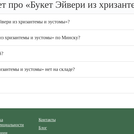
т про «Букет Эйвери из хризант
йвери из хризантемы и эустомы»?
 из хризантемы и эустомы» по Минску?
й?
изантемы и эустомы» нет на складе?
ка
Контакты
енциальности
Блог
ании