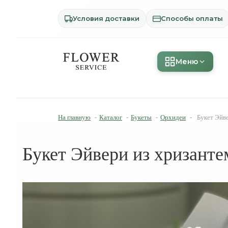
Условия доставки
Способы оплаты
Меню
На главную
-
Каталог
-
Букеты
-
Орхидеи
-
Букет Эйв
Букет Эйвери из хризант