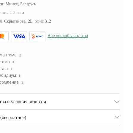
ки:
Минск, Беларусь
вить:
1-2 часа
л. Скрыганова, 2Б, офис 312
Все способы оплаты
изантема
2
стома
3
сташ
1
мбидиум
1
ормление
1
тва и условия возврата
(бесплатное)