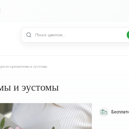
ери из хризантемы и эустомы
емы и эустомы
Бесплатн