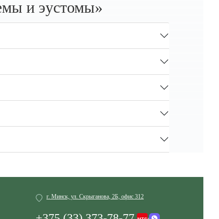
емы и эустомы»
г. Минск, ул. Скрыганова, 2Б, офис 312
+375 (33) 373-78-77