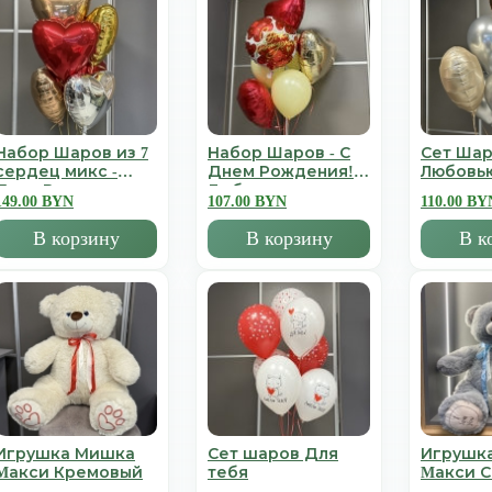
Набор Шаров из 7
Набор Шаров - С
Сет Шар
сердец микс -
Днем Рождения!
Любовь
День Всех
Люблю
149.00 BYN
107.00 BYN
110.00 BY
Влюбленных
В корзину
В корзину
В к
Игрушка Мишка
Сет шаров Для
Игрушк
Mакси Кремовый
тебя
Mакси 