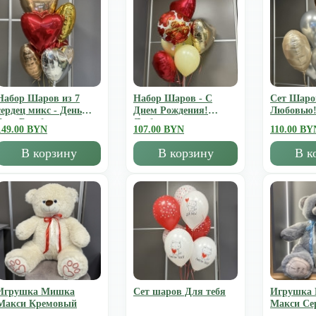
Набор Шаров из 7
Набор Шаров - С
Сет Шаро
сердец микс - День
Днем Рождения!
Любовью
Всех Влюбленных
Люблю
149.00 BYN
107.00 BYN
110.00 BY
В корзину
В корзину
В к
Игрушка Мишка
Сет шаров Для тебя
Игрушка
Mакси Кремовый
Mакси Се