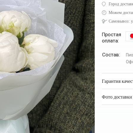
Город достав
Можем доста
Самовывоз:
у
Простая
оплата:
Состав:
Пи
Оф
Гарантия качес
Фото доставки 