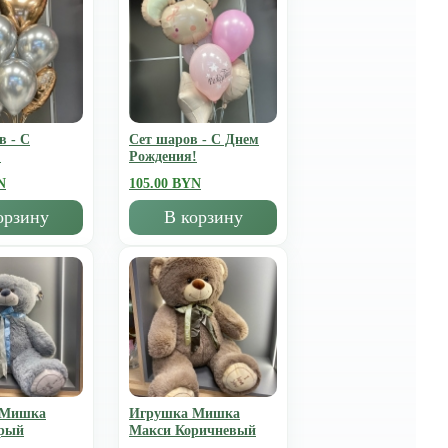
в - С
Сет шаров - С Днем
!
Рождения!
N
105.00 BYN
орзину
В корзину
 Мишка
Игрушка Мишка
рый
Mакси Коричневый