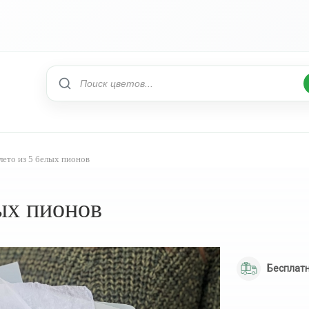
лето из 5 белых пионов
лых пионов
Бесплатн