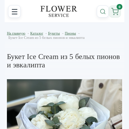
0
☰
На главную
-
Каталог
-
Букеты
-
Пионы
-
Букет Ice Cream из 5 белых пионов и эвкалипта
Букет Ice Cream из 5 белых пионов
и эвкалипта