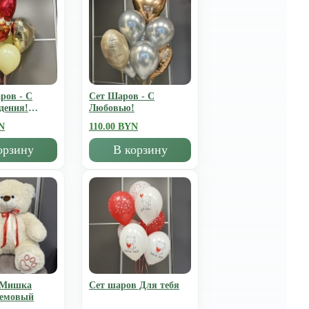
ров - С
Сет Шаров - С
дения!
Любовью!
N
110.00 BYN
орзину
В корзину
 Мишка
Сет шаров Для тебя
ремовый