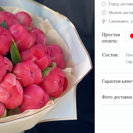
Город достав
Можем доста
Самовывоз:
у
Простая
оплата:
Состав:
Пи
Офо
Гарантия качес
Фото доставки 