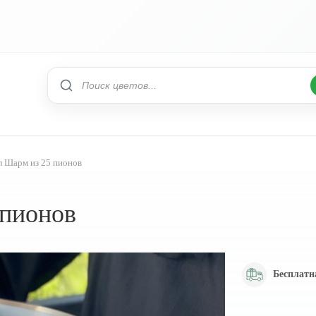
л Шарм из 25 пионов
 пионов
Бесплатн