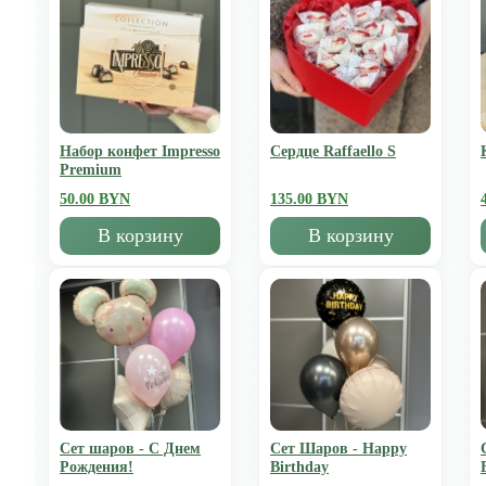
Набор конфет Impresso
Сердце Raffaello S
Premium
50.00 BYN
135.00 BYN
В корзину
В корзину
Сет шаров - С Днем
Сет Шаров - Happy
Рождения!
Birthday