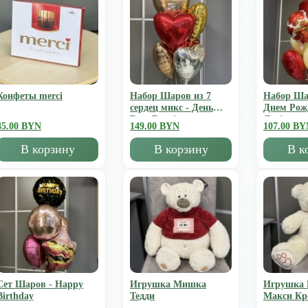
Конфеты merci
Набор Шаров из 7
Набор Ша
сердец микс - День
Днем Рож
Всех Влюбленных
Люблю
45.00 BYN
149.00 BYN
107.00 BY
В корзину
В корзину
В к
Сет Шаров - Happy
Игрушка Мишка
Игрушка
Birthday
Тедди
Mакси К