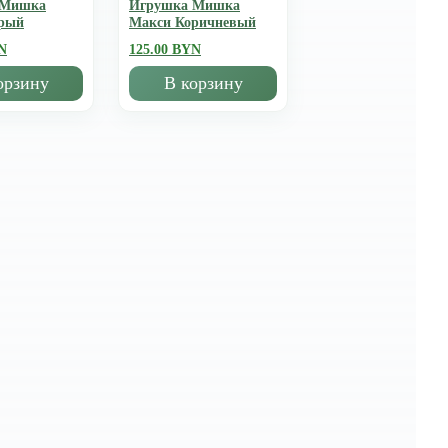
 Мишка
Игрушка Мишка
рый
Mакси Коричневый
N
125.00 BYN
орзину
В корзину