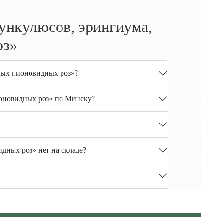
нункулюсов, эрингиума,
оз»
овых пионовидных роз»?
ионовидных роз» по Минску?
дных роз» нет на складе?