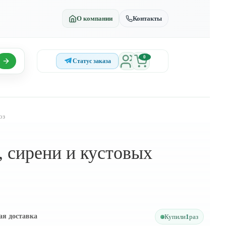
О компании
Контакты
0
Статус заказа
оз
, сирени и кустовых
ая доставка
Купили
1
раз