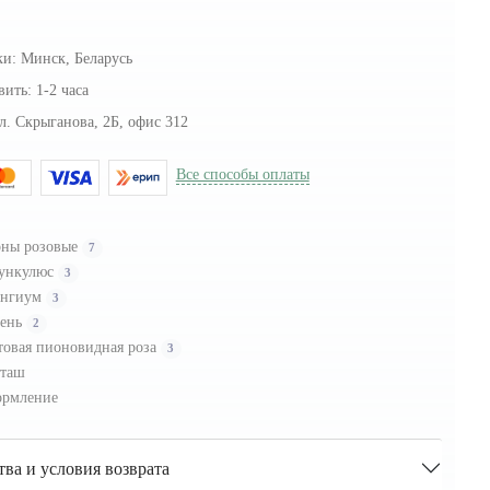
ки:
Минск, Беларусь
вить:
1-2 часа
л. Скрыганова, 2Б, офис 312
Все способы оплаты
ны розовые
7
ункулюс
3
ингиум
3
ень
2
товая пионовидная роза
3
таш
рмление
тва и условия возврата