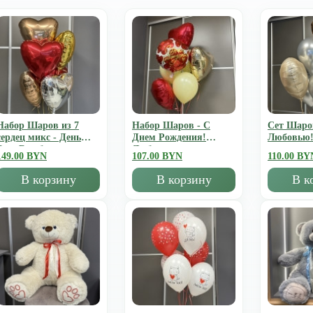
Набор Шаров из 7
Набор Шаров - С
Сет Шаро
сердец микс - День
Днем Рождения!
Любовью
Всех Влюбленных
Люблю
149.00 BYN
107.00 BYN
110.00 BY
В корзину
В корзину
В к