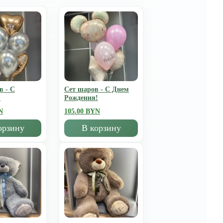
в - С
Сет шаров - С Днем
!
Рождения!
N
105.00 BYN
орзину
В корзину