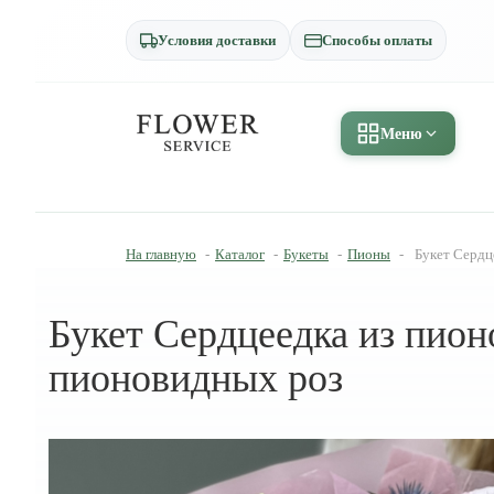
Условия доставки
Способы оплаты
Меню
На главную
-
Каталог
-
Букеты
-
Пионы
-
Букет Сердц
Букет Сердцеедка из пион
пионовидных роз