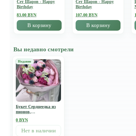
Сет Шаров - Happy
Сет Шаров - Happy
Birthday
Birthday
83.00 BYN
107.00 BYN
В корзину
В корзину
Вы недавно смотрели
Букет Сердцеедка из
пионов,
ранункулюсов,
0 BYN
эрингиума, сирени и
кустовых
Нет в наличии
пионовидных роз