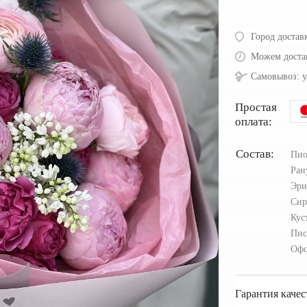
Город достав
Можем доста
Самовывоз:
у
Простая
оплата:
Состав:
Пио
Ран
Эр
Сир
Кус
Пис
Офо
Гарантия качес