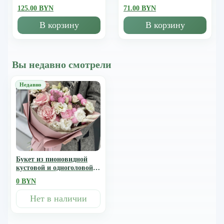
125.00 BYN
71.00 BYN
В корзину
В корзину
Вы недавно смотрели
Букет из пионовидной
кустовой и одноголовой
розы, эустомы, скиммии
0 BYN
и лагуруса Любящее
сердце
Нет в наличии