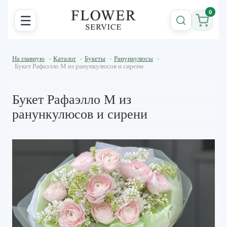
0
☰
На главную
-
Каталог
-
Букеты
-
Ранункулюсы
-
Букет Рафаэлло M из ранункулюсов и сирени
Букет Рафаэлло M из
ранункулюсов и сирени