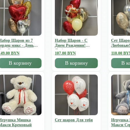
Набор Шаров из 7
Набор Шаров - С
Сет Шаро
сердец микс - День
Днем Рождения!
Любовью
Всех Влюбленных
Люблю
149.00 BYN
107.00 BYN
110.00 BY
В корзину
В корзину
В к
Игрушка Мишка
Сет шаров Для тебя
Игрушка
Mакси Кремовый
Mакси Се