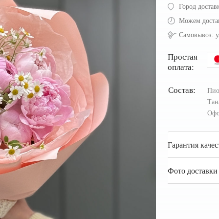
Город достав
Можем доста
Самовывоз:
у
Простая
оплата:
Состав:
Пио
Тан
Офо
Гарантия качес
Фото доставки 