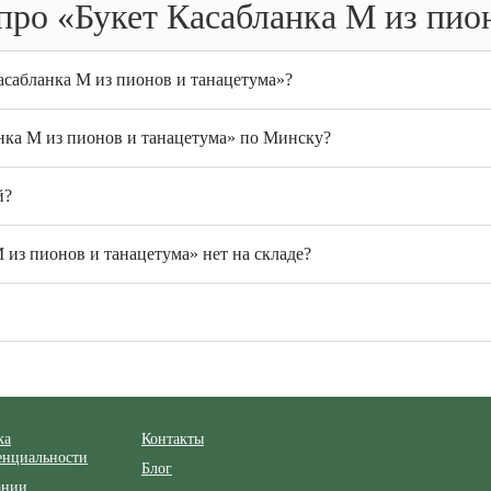
ро «Букет Касабланка M из пио
асабланка M из пионов и танацетума»?
анка M из пионов и танацетума» по Минску?
й?
 из пионов и танацетума» нет на складе?
ка
Контакты
енциальности
Блог
ании