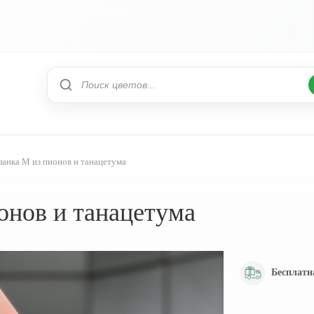
ланка M из пионов и танацетума
онов и танацетума
Бесплатн