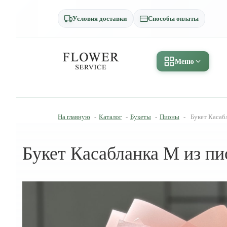
Условия доставки
Способы оплаты
Меню
На главную
-
Каталог
-
Букеты
-
Пионы
-
Букет Касаб
Букет Касабланка M из пи