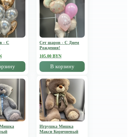
в - С
Сет шаров - С Днем
!
Рождения!
N
105.00 BYN
орзину
В корзину
 Мишка
Игрушка Мишка
рый
Mакси Коричневый