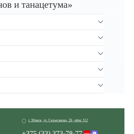
нов и танацетума»
г. Минск, ул. Скрыганова, 2Б, офис 312
+375 (33) 373-78-77