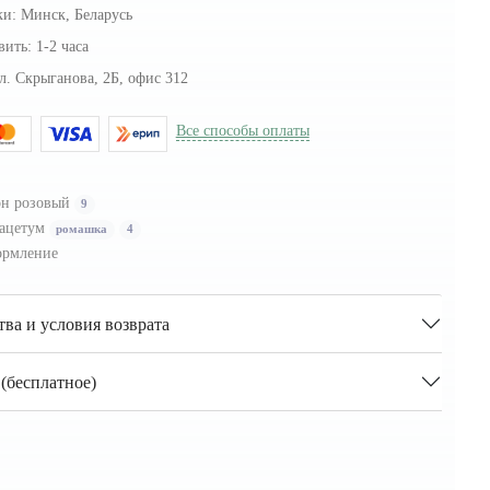
ки:
Минск, Беларусь
вить:
1-2 часа
л. Скрыганова, 2Б, офис 312
Все способы оплаты
н розовый
9
ацетум
ромашка
4
рмление
тва и условия возврата
(бесплатное)