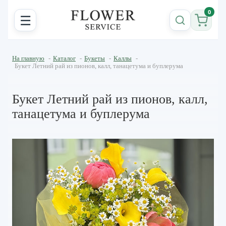
0
☰
На главную
-
Каталог
-
Букеты
-
Каллы
-
Букет Летний рай из пионов, калл, танацетума и буплерума
Букет Летний рай из пионов, калл,
танацетума и буплерума