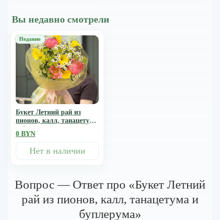
Вы недавно смотрели
Букет Летний рай из
пионов, калл, танацетума
и буплерума
0 BYN
Нет в наличии
Вопрос — Ответ про «Букет Летний
рай из пионов, калл, танацетума и
буплерума»