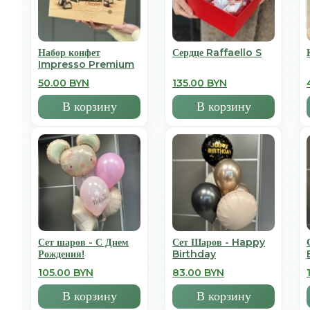
Набор конфет
Сердце Raffaello S
Impresso Premium
50.00 BYN
135.00 BYN
В корзину
В корзину
Сет шаров - С Днем
Сет Шаров - Happy
Рождения!
Birthday
105.00 BYN
83.00 BYN
В корзину
В корзину