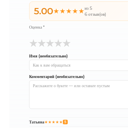
5.00
из 5
★★★★★
6 отзыв(ов)
Оценка
*
★
★
★
★
★
Имя (необязательно)
Комментарий (необязательно)
Татьяна
★★★★★
5