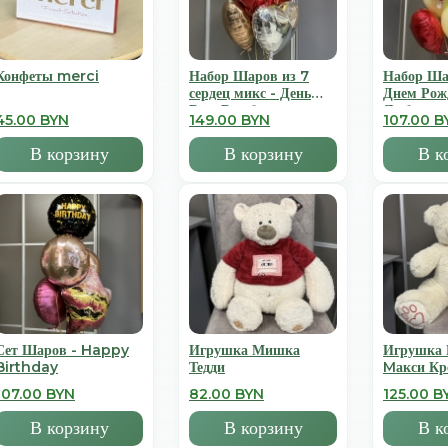
Конфеты merci
Набор Шаров из 7
Набор Ша
сердец микс - День
Днем Рож
Всех Влюбленных
Люблю
45.00 BYN
149.00 BYN
107.00 B
В корзину
В корзину
В к
Сет Шаров - Happy
Игрушка Мишка
Игрушка
Birthday
Тедди
Mакси К
107.00 BYN
82.00 BYN
125.00 B
В корзину
В корзину
В к