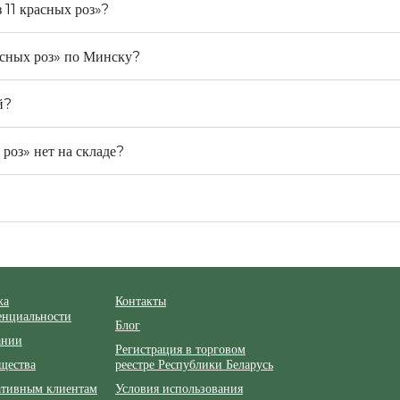
 11 красных роз»?
расных роз» по Минску?
й?
 роз» нет на складе?
ка
Контакты
енциальности
Блог
ании
Регистрация в торговом
щества
реестре Республики Беларусь
ативным клиентам
Условия использования