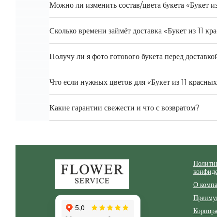
Можно ли изменить состав/цвета букета «Букет из
Сколько времени займёт доставка «Букет из 11 к
Получу ли я фото готового букета перед доставко
Что если нужных цветов для «Букет из 11 красных
Какие гарантии свежести и что с возвратом?
Полити
Zakazcvetov.by
конфид
О комп
Преиму
Корпор