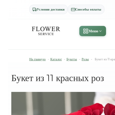
Условия доставки
Способы оплаты
Меню
На главную
-
Каталог
-
Букеты
-
Розы
-
Букет из 11 к
Букет из 11 красных роз