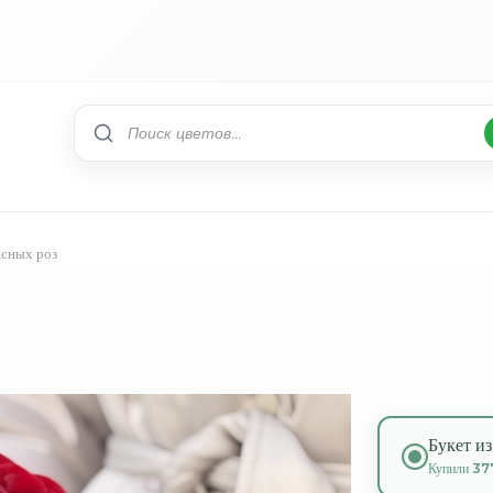
расных роз
Букет из
Купили
37