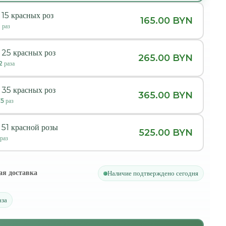
 15 красных роз
165.00 BYN
1
раз
 25 красных роз
265.00 BYN
2
раза
 35 красных роз
365.00 BYN
75
раз
 51 красной розы
525.00 BYN
раз
ая доставка
Наличие подтверждено сегодня
аза