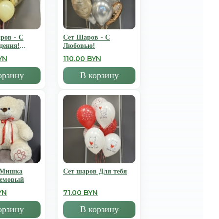
ров - С
Сет Шаров - С
дения!
Любовью!
YN
110.00 BYN
орзину
В корзину
 Мишка
Сет шаров Для тебя
ремовый
YN
71.00 BYN
орзину
В корзину