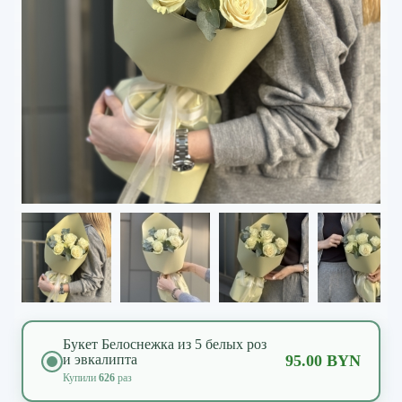
Букет Белоснежка из 5 белых роз
и эвкалипта
95.00 BYN
Купили
626
раз