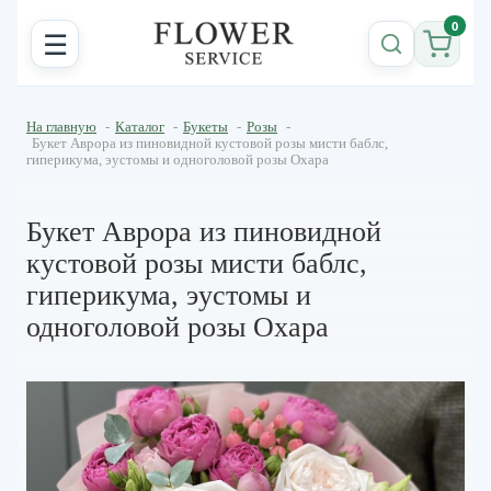
0
☰
На главную
-
Каталог
-
Букеты
-
Розы
-
Букет Аврора из пиновидной кустовой розы мисти баблс,
гиперикума, эустомы и одноголовой розы Охара
Букет Аврора из пиновидной
кустовой розы мисти баблс,
гиперикума, эустомы и
одноголовой розы Охара