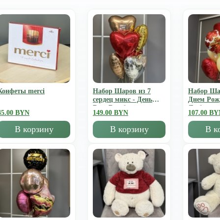
Конфеты merci
Набор Шаров из 7
Набор Ша
сердец микс - День
Днем Рож
Всех Влюбленных
Люблю
45.00 BYN
149.00 BYN
107.00 BY
В корзину
В корзину
В к