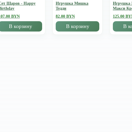
Сет Шаров - Happy
Игрушка Мишка
Игрушка
Birthday
Тедди
Mакси К
107.00 BYN
82.00 BYN
125.00 BY
В корзину
В корзину
В к