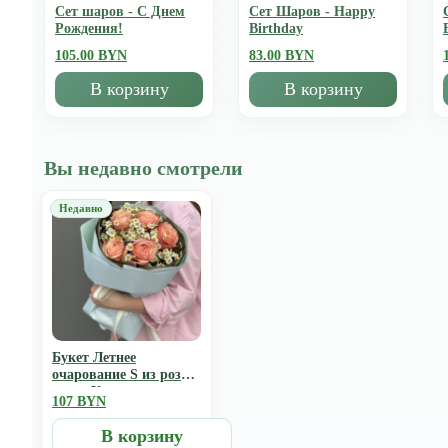
Сет шаров - С Днем
Сет Шаров - Happy
Рождения!
Birthday
105.00 BYN
83.00 BYN
В корзину
В корзину
Вы недавно смотрели
Букет Летнее
очарование S из роз
сорта Кахала,
107 BYN
танацетума
В корзину