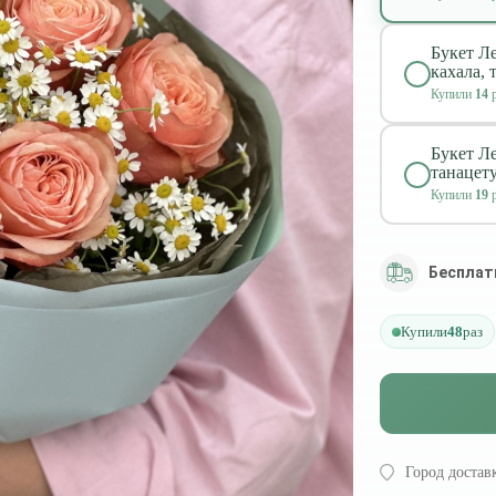
Букет Л
кахала, 
Купили
14
р
Букет Ле
танацет
Купили
19
р
Бесплат
Купили
48
раз
Город достав