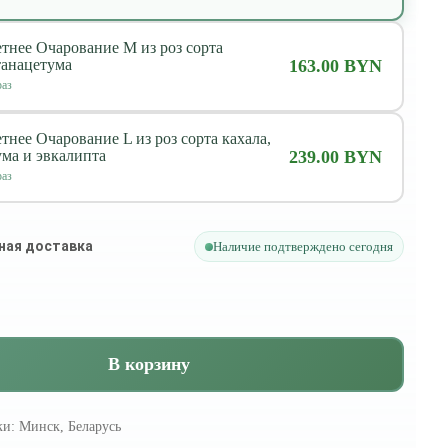
етнее Очарование M из роз сорта
танацетума
163.00 BYN
аз
тнее Очарование L из роз сорта кахала,
ума и эвкалипта
239.00 BYN
аз
ная доставка
Наличие подтверждено сегодня
В корзину
ки:
Минск, Беларусь