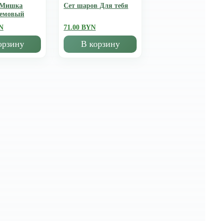
 Мишка
Сет шаров Для тебя
ремовый
N
71.00 BYN
орзину
В корзину