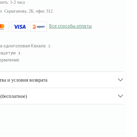
вить:
1-2 часа
л. Скрыганова, 2Б, офис 312
Все способы оплаты
а одноголовая Кахала
5
нацетум
4
ормление
тва и условия возврата
(бесплатное)