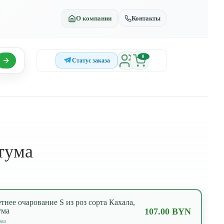
О компании
Контакты
0
Статус заказа
етума
тнее очарование S из роз сорта Кахала,
ума
107.00 BYN
аз