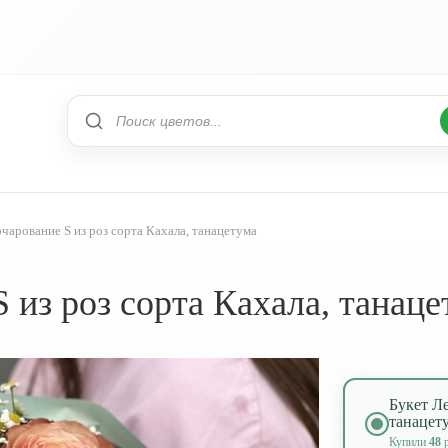
очарование S из роз сорта Кахала, танацетума
 из роз сорта Кахала, танац
Букет Ле
танацет
Купили
48
р