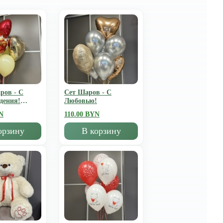
ров - С
Сет Шаров - С
дения!
Любовью!
N
110.00 BYN
орзину
В корзину