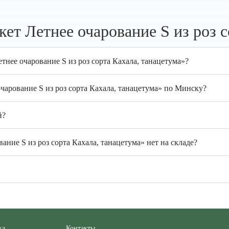
ет Летнее очарование S из роз с
тнее очарование S из роз сорта Кахала, танацетума»?
чарование S из роз сорта Кахала, танацетума» по Минску?
й?
ание S из роз сорта Кахала, танацетума» нет на складе?
ка
Контакты