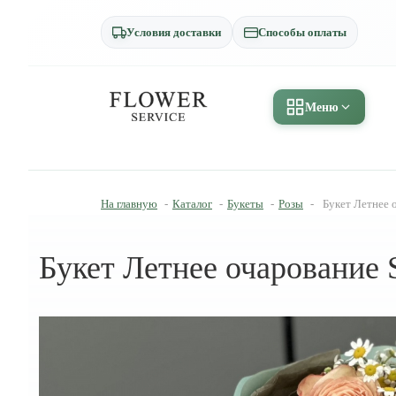
Условия доставки
Способы оплаты
Меню
На главную
-
Каталог
-
Букеты
-
Розы
-
Букет Летнее 
Букет Летнее очарование S